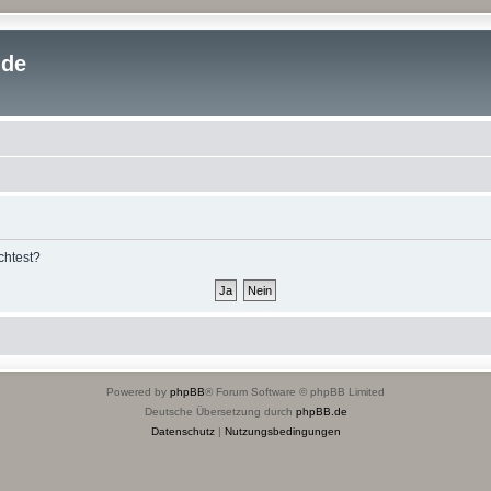
.de
chtest?
Powered by
phpBB
® Forum Software © phpBB Limited
Deutsche Übersetzung durch
phpBB.de
Datenschutz
|
Nutzungsbedingungen