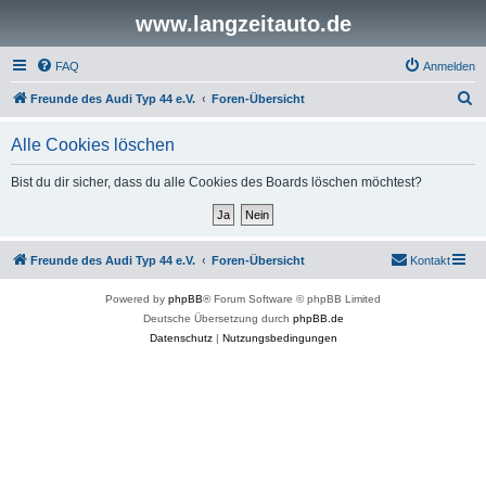
www.langzeitauto.de
FAQ
Anmelden
S
Freunde des Audi Typ 44 e.V.
Foren-Übersicht
u
Alle Cookies löschen
c
h
Bist du dir sicher, dass du alle Cookies des Boards löschen möchtest?
e
Freunde des Audi Typ 44 e.V.
Foren-Übersicht
Kontakt
Powered by
phpBB
® Forum Software © phpBB Limited
Deutsche Übersetzung durch
phpBB.de
Datenschutz
|
Nutzungsbedingungen