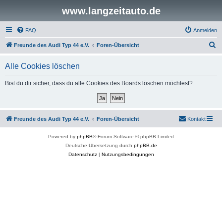
www.langzeitauto.de
FAQ
Anmelden
S
Freunde des Audi Typ 44 e.V.
Foren-Übersicht
u
Alle Cookies löschen
c
h
Bist du dir sicher, dass du alle Cookies des Boards löschen möchtest?
e
Freunde des Audi Typ 44 e.V.
Foren-Übersicht
Kontakt
Powered by
phpBB
® Forum Software © phpBB Limited
Deutsche Übersetzung durch
phpBB.de
Datenschutz
|
Nutzungsbedingungen