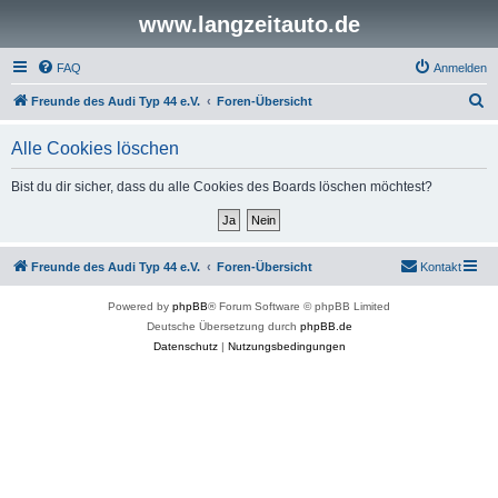
www.langzeitauto.de
FAQ
Anmelden
S
Freunde des Audi Typ 44 e.V.
Foren-Übersicht
u
Alle Cookies löschen
c
h
Bist du dir sicher, dass du alle Cookies des Boards löschen möchtest?
e
Freunde des Audi Typ 44 e.V.
Foren-Übersicht
Kontakt
Powered by
phpBB
® Forum Software © phpBB Limited
Deutsche Übersetzung durch
phpBB.de
Datenschutz
|
Nutzungsbedingungen