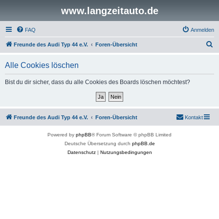
www.langzeitauto.de
FAQ
Anmelden
S
Freunde des Audi Typ 44 e.V.
Foren-Übersicht
u
Alle Cookies löschen
c
h
Bist du dir sicher, dass du alle Cookies des Boards löschen möchtest?
e
Freunde des Audi Typ 44 e.V.
Foren-Übersicht
Kontakt
Powered by
phpBB
® Forum Software © phpBB Limited
Deutsche Übersetzung durch
phpBB.de
Datenschutz
|
Nutzungsbedingungen