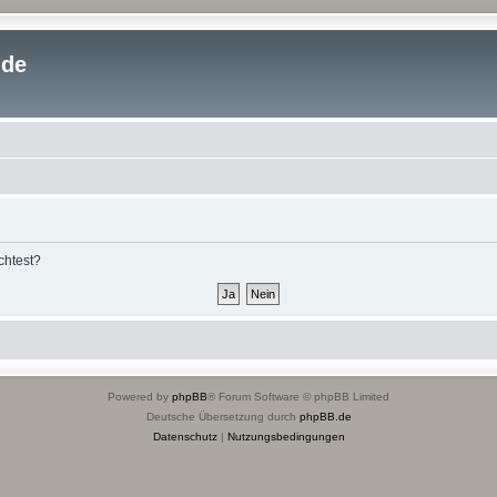
.de
chtest?
Powered by
phpBB
® Forum Software © phpBB Limited
Deutsche Übersetzung durch
phpBB.de
Datenschutz
|
Nutzungsbedingungen