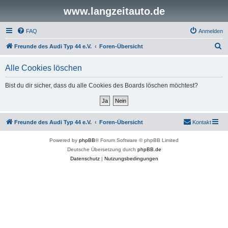
www.langzeitauto.de
FAQ
Anmelden
S
Freunde des Audi Typ 44 e.V.
Foren-Übersicht
u
Alle Cookies löschen
c
h
Bist du dir sicher, dass du alle Cookies des Boards löschen möchtest?
e
Freunde des Audi Typ 44 e.V.
Foren-Übersicht
Kontakt
Powered by
phpBB
® Forum Software © phpBB Limited
Deutsche Übersetzung durch
phpBB.de
Datenschutz
|
Nutzungsbedingungen