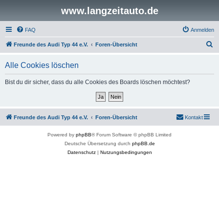
www.langzeitauto.de
FAQ
Anmelden
S
Freunde des Audi Typ 44 e.V.
Foren-Übersicht
u
Alle Cookies löschen
c
h
Bist du dir sicher, dass du alle Cookies des Boards löschen möchtest?
e
Freunde des Audi Typ 44 e.V.
Foren-Übersicht
Kontakt
Powered by
phpBB
® Forum Software © phpBB Limited
Deutsche Übersetzung durch
phpBB.de
Datenschutz
|
Nutzungsbedingungen