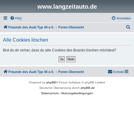
www.langzeitauto.de
FAQ
Anmelden
S
Freunde des Audi Typ 44 e.V.
Foren-Übersicht
u
Alle Cookies löschen
c
h
Bist du dir sicher, dass du alle Cookies des Boards löschen möchtest?
e
Freunde des Audi Typ 44 e.V.
Foren-Übersicht
Kontakt
Powered by
phpBB
® Forum Software © phpBB Limited
Deutsche Übersetzung durch
phpBB.de
Datenschutz
|
Nutzungsbedingungen