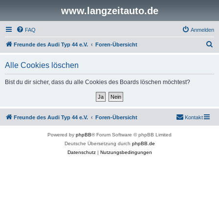
www.langzeitauto.de
FAQ
Anmelden
S
Freunde des Audi Typ 44 e.V.
Foren-Übersicht
u
Alle Cookies löschen
c
h
Bist du dir sicher, dass du alle Cookies des Boards löschen möchtest?
e
Freunde des Audi Typ 44 e.V.
Foren-Übersicht
Kontakt
Powered by
phpBB
® Forum Software © phpBB Limited
Deutsche Übersetzung durch
phpBB.de
Datenschutz
|
Nutzungsbedingungen