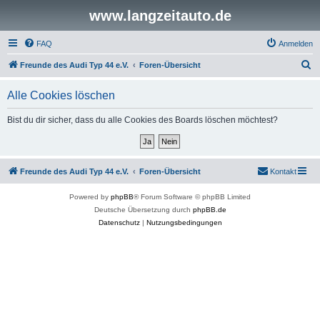
www.langzeitauto.de
FAQ
Anmelden
S
Freunde des Audi Typ 44 e.V.
Foren-Übersicht
u
Alle Cookies löschen
c
h
Bist du dir sicher, dass du alle Cookies des Boards löschen möchtest?
e
Freunde des Audi Typ 44 e.V.
Foren-Übersicht
Kontakt
Powered by
phpBB
® Forum Software © phpBB Limited
Deutsche Übersetzung durch
phpBB.de
Datenschutz
|
Nutzungsbedingungen