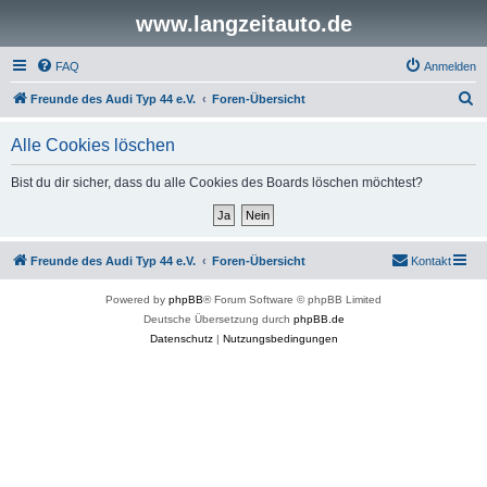
www.langzeitauto.de
FAQ
Anmelden
S
Freunde des Audi Typ 44 e.V.
Foren-Übersicht
u
Alle Cookies löschen
c
h
Bist du dir sicher, dass du alle Cookies des Boards löschen möchtest?
e
Freunde des Audi Typ 44 e.V.
Foren-Übersicht
Kontakt
Powered by
phpBB
® Forum Software © phpBB Limited
Deutsche Übersetzung durch
phpBB.de
Datenschutz
|
Nutzungsbedingungen