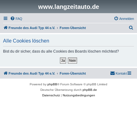
www.langzeitauto.de
FAQ
Anmelden
S
Freunde des Audi Typ 44 e.V.
Foren-Übersicht
u
Alle Cookies löschen
c
h
Bist du dir sicher, dass du alle Cookies des Boards löschen möchtest?
e
Freunde des Audi Typ 44 e.V.
Foren-Übersicht
Kontakt
Powered by
phpBB
® Forum Software © phpBB Limited
Deutsche Übersetzung durch
phpBB.de
Datenschutz
|
Nutzungsbedingungen