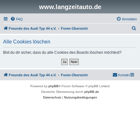
www.langzeitauto.de
FAQ
Anmelden
S
Freunde des Audi Typ 44 e.V.
Foren-Übersicht
u
Alle Cookies löschen
c
h
Bist du dir sicher, dass du alle Cookies des Boards löschen möchtest?
e
Freunde des Audi Typ 44 e.V.
Foren-Übersicht
Kontakt
Powered by
phpBB
® Forum Software © phpBB Limited
Deutsche Übersetzung durch
phpBB.de
Datenschutz
|
Nutzungsbedingungen