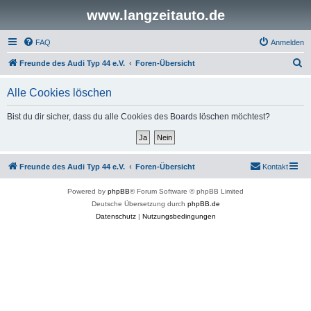
www.langzeitauto.de
FAQ
Anmelden
S
Freunde des Audi Typ 44 e.V.
Foren-Übersicht
u
Alle Cookies löschen
c
h
Bist du dir sicher, dass du alle Cookies des Boards löschen möchtest?
e
Freunde des Audi Typ 44 e.V.
Foren-Übersicht
Kontakt
Powered by
phpBB
® Forum Software © phpBB Limited
Deutsche Übersetzung durch
phpBB.de
Datenschutz
|
Nutzungsbedingungen