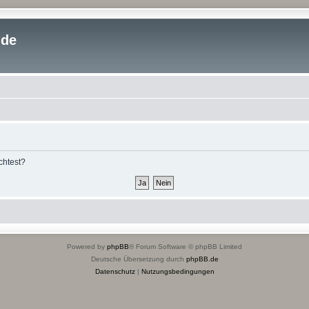
.de
chtest?
Powered by
phpBB
® Forum Software © phpBB Limited
Deutsche Übersetzung durch
phpBB.de
Datenschutz
|
Nutzungsbedingungen