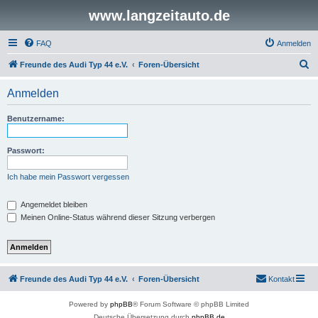
www.langzeitauto.de
FAQ
Anmelden
S
Freunde des Audi Typ 44 e.V.
Foren-Übersicht
u
Anmelden
c
h
Benutzername:
e
Passwort:
Ich habe mein Passwort vergessen
Angemeldet bleiben
Meinen Online-Status während dieser Sitzung verbergen
Freunde des Audi Typ 44 e.V.
Foren-Übersicht
Kontakt
Powered by
phpBB
® Forum Software © phpBB Limited
Deutsche Übersetzung durch
phpBB.de