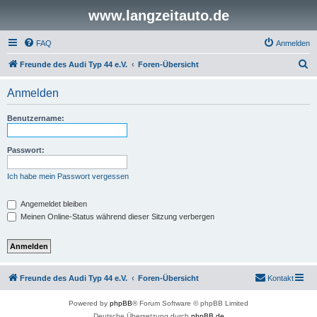
www.langzeitauto.de
FAQ
Anmelden
S
Freunde des Audi Typ 44 e.V.
Foren-Übersicht
u
Anmelden
c
h
Benutzername:
e
Passwort:
Ich habe mein Passwort vergessen
Angemeldet bleiben
Meinen Online-Status während dieser Sitzung verbergen
Freunde des Audi Typ 44 e.V.
Foren-Übersicht
Kontakt
Powered by
phpBB
® Forum Software © phpBB Limited
Deutsche Übersetzung durch
phpBB.de