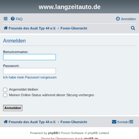
www.langzeitauto.de
FAQ
Anmelden
S
Freunde des Audi Typ 44 e.V.
Foren-Übersicht
u
Anmelden
c
h
Benutzername:
e
Passwort:
Ich habe mein Passwort vergessen
Angemeldet bleiben
Meinen Online-Status während dieser Sitzung verbergen
Freunde des Audi Typ 44 e.V.
Foren-Übersicht
Kontakt
Powered by
phpBB
® Forum Software © phpBB Limited
Deutsche Übersetzung durch
phpBB.de