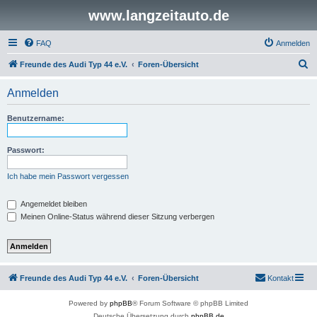
www.langzeitauto.de
FAQ
Anmelden
S
Freunde des Audi Typ 44 e.V.
Foren-Übersicht
u
Anmelden
c
h
Benutzername:
e
Passwort:
Ich habe mein Passwort vergessen
Angemeldet bleiben
Meinen Online-Status während dieser Sitzung verbergen
Freunde des Audi Typ 44 e.V.
Foren-Übersicht
Kontakt
Powered by
phpBB
® Forum Software © phpBB Limited
Deutsche Übersetzung durch
phpBB.de