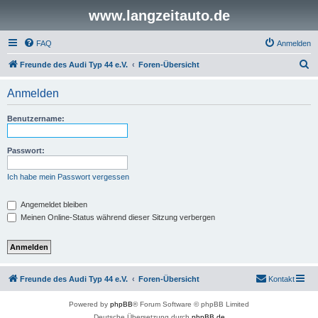
www.langzeitauto.de
FAQ
Anmelden
S
Freunde des Audi Typ 44 e.V.
Foren-Übersicht
u
Anmelden
c
h
Benutzername:
e
Passwort:
Ich habe mein Passwort vergessen
Angemeldet bleiben
Meinen Online-Status während dieser Sitzung verbergen
Freunde des Audi Typ 44 e.V.
Foren-Übersicht
Kontakt
Powered by
phpBB
® Forum Software © phpBB Limited
Deutsche Übersetzung durch
phpBB.de