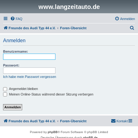
www.langzeitauto.de
FAQ
Anmelden
S
Freunde des Audi Typ 44 e.V.
Foren-Übersicht
u
Anmelden
c
h
Benutzername:
e
Passwort:
Ich habe mein Passwort vergessen
Angemeldet bleiben
Meinen Online-Status während dieser Sitzung verbergen
Freunde des Audi Typ 44 e.V.
Foren-Übersicht
Kontakt
Powered by
phpBB
® Forum Software © phpBB Limited
Deutsche Übersetzung durch
phpBB.de