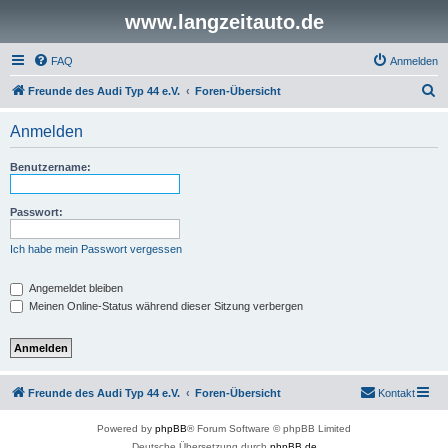
www.langzeitauto.de
FAQ
Anmelden
S
Freunde des Audi Typ 44 e.V.
Foren-Übersicht
u
Anmelden
c
h
Benutzername:
e
Passwort:
Ich habe mein Passwort vergessen
Angemeldet bleiben
Meinen Online-Status während dieser Sitzung verbergen
Freunde des Audi Typ 44 e.V.
Foren-Übersicht
Kontakt
Powered by
phpBB
® Forum Software © phpBB Limited
Deutsche Übersetzung durch
phpBB.de