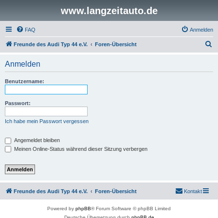
www.langzeitauto.de
FAQ
Anmelden
S
Freunde des Audi Typ 44 e.V.
Foren-Übersicht
u
Anmelden
c
h
Benutzername:
e
Passwort:
Ich habe mein Passwort vergessen
Angemeldet bleiben
Meinen Online-Status während dieser Sitzung verbergen
Freunde des Audi Typ 44 e.V.
Foren-Übersicht
Kontakt
Powered by
phpBB
® Forum Software © phpBB Limited
Deutsche Übersetzung durch
phpBB.de