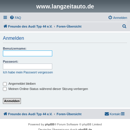
www.langzeitauto.de
FAQ
Anmelden
S
Freunde des Audi Typ 44 e.V.
Foren-Übersicht
u
Anmelden
c
h
Benutzername:
e
Passwort:
Ich habe mein Passwort vergessen
Angemeldet bleiben
Meinen Online-Status während dieser Sitzung verbergen
Freunde des Audi Typ 44 e.V.
Foren-Übersicht
Kontakt
Powered by
phpBB
® Forum Software © phpBB Limited
Deutsche Übersetzung durch
phpBB.de