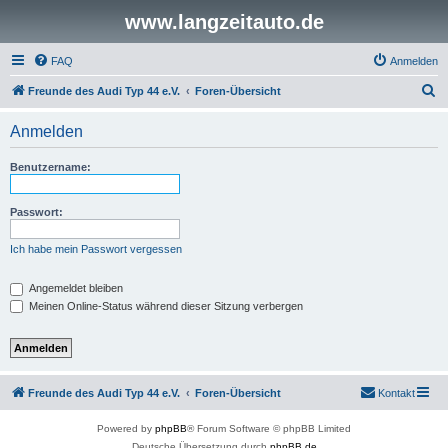
www.langzeitauto.de
FAQ
Anmelden
S
Freunde des Audi Typ 44 e.V.
Foren-Übersicht
u
Anmelden
c
h
Benutzername:
e
Passwort:
Ich habe mein Passwort vergessen
Angemeldet bleiben
Meinen Online-Status während dieser Sitzung verbergen
Freunde des Audi Typ 44 e.V.
Foren-Übersicht
Kontakt
Powered by
phpBB
® Forum Software © phpBB Limited
Deutsche Übersetzung durch
phpBB.de