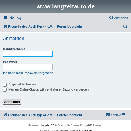
www.langzeitauto.de
FAQ
Anmelden
S
Freunde des Audi Typ 44 e.V.
Foren-Übersicht
u
Anmelden
c
h
Benutzername:
e
Passwort:
Ich habe mein Passwort vergessen
Angemeldet bleiben
Meinen Online-Status während dieser Sitzung verbergen
Freunde des Audi Typ 44 e.V.
Foren-Übersicht
Kontakt
Powered by
phpBB
® Forum Software © phpBB Limited
Deutsche Übersetzung durch
phpBB.de