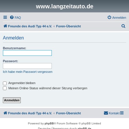
www.langzeitauto.de
FAQ
Anmelden
S
Freunde des Audi Typ 44 e.V.
Foren-Übersicht
u
Anmelden
c
h
Benutzername:
e
Passwort:
Ich habe mein Passwort vergessen
Angemeldet bleiben
Meinen Online-Status während dieser Sitzung verbergen
Freunde des Audi Typ 44 e.V.
Foren-Übersicht
Kontakt
Powered by
phpBB
® Forum Software © phpBB Limited
Deutsche Übersetzung durch
phpBB.de