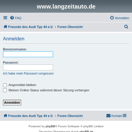
www.langzeitauto.de
FAQ
Anmelden
S
Freunde des Audi Typ 44 e.V.
Foren-Übersicht
u
Anmelden
c
h
Benutzername:
e
Passwort:
Ich habe mein Passwort vergessen
Angemeldet bleiben
Meinen Online-Status während dieser Sitzung verbergen
Freunde des Audi Typ 44 e.V.
Foren-Übersicht
Kontakt
Powered by
phpBB
® Forum Software © phpBB Limited
Deutsche Übersetzung durch
phpBB.de