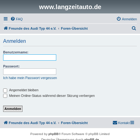
www.langzeitauto.de
FAQ
Anmelden
S
Freunde des Audi Typ 44 e.V.
Foren-Übersicht
u
Anmelden
c
h
Benutzername:
e
Passwort:
Ich habe mein Passwort vergessen
Angemeldet bleiben
Meinen Online-Status während dieser Sitzung verbergen
Freunde des Audi Typ 44 e.V.
Foren-Übersicht
Kontakt
Powered by
phpBB
® Forum Software © phpBB Limited
Deutsche Übersetzung durch
phpBB.de