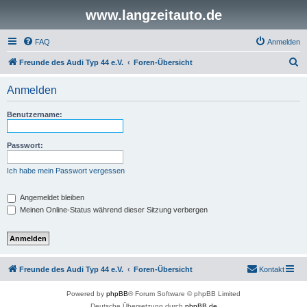
www.langzeitauto.de
FAQ
Anmelden
S
Freunde des Audi Typ 44 e.V.
Foren-Übersicht
u
Anmelden
c
h
Benutzername:
e
Passwort:
Ich habe mein Passwort vergessen
Angemeldet bleiben
Meinen Online-Status während dieser Sitzung verbergen
Freunde des Audi Typ 44 e.V.
Foren-Übersicht
Kontakt
Powered by
phpBB
® Forum Software © phpBB Limited
Deutsche Übersetzung durch
phpBB.de