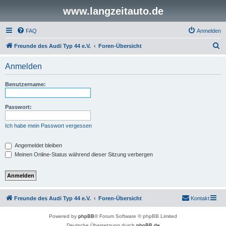
www.langzeitauto.de
FAQ
Anmelden
S
Freunde des Audi Typ 44 e.V.
Foren-Übersicht
u
Anmelden
c
h
Benutzername:
e
Passwort:
Ich habe mein Passwort vergessen
Angemeldet bleiben
Meinen Online-Status während dieser Sitzung verbergen
Freunde des Audi Typ 44 e.V.
Foren-Übersicht
Kontakt
Powered by
phpBB
® Forum Software © phpBB Limited
Deutsche Übersetzung durch
phpBB.de