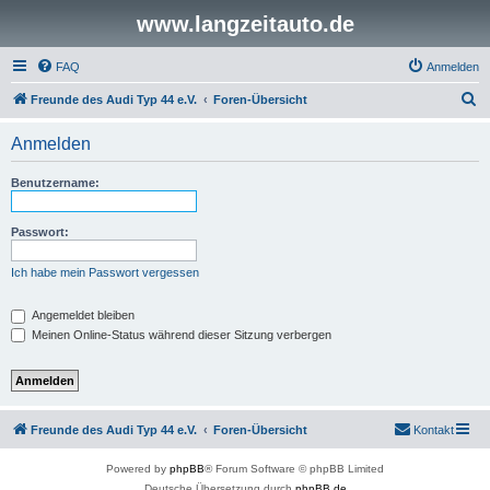
www.langzeitauto.de
FAQ
Anmelden
S
Freunde des Audi Typ 44 e.V.
Foren-Übersicht
u
Anmelden
c
h
Benutzername:
e
Passwort:
Ich habe mein Passwort vergessen
Angemeldet bleiben
Meinen Online-Status während dieser Sitzung verbergen
Freunde des Audi Typ 44 e.V.
Foren-Übersicht
Kontakt
Powered by
phpBB
® Forum Software © phpBB Limited
Deutsche Übersetzung durch
phpBB.de