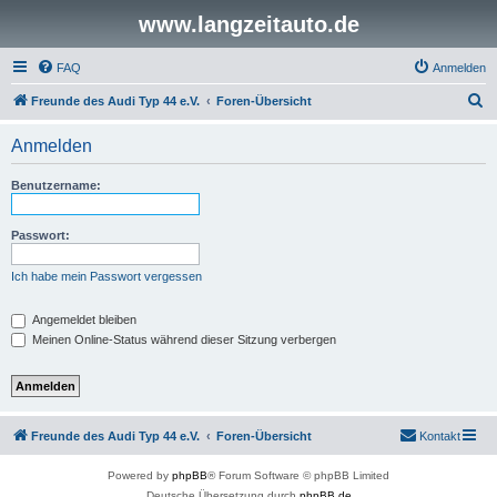
www.langzeitauto.de
FAQ
Anmelden
S
Freunde des Audi Typ 44 e.V.
Foren-Übersicht
u
Anmelden
c
h
Benutzername:
e
Passwort:
Ich habe mein Passwort vergessen
Angemeldet bleiben
Meinen Online-Status während dieser Sitzung verbergen
Freunde des Audi Typ 44 e.V.
Foren-Übersicht
Kontakt
Powered by
phpBB
® Forum Software © phpBB Limited
Deutsche Übersetzung durch
phpBB.de