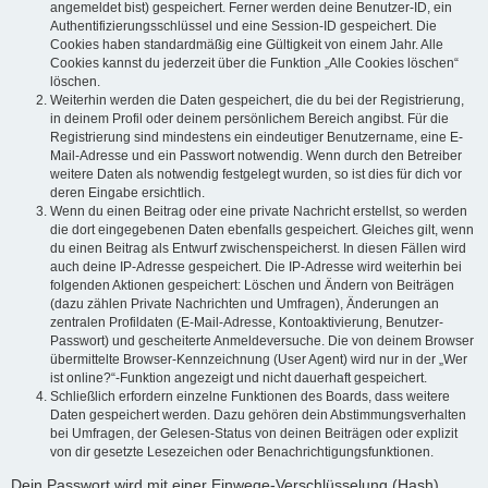
angemeldet bist) gespeichert. Ferner werden deine Benutzer-ID, ein
Authentifizierungsschlüssel und eine Session-ID gespeichert. Die
Cookies haben standardmäßig eine Gültigkeit von einem Jahr. Alle
Cookies kannst du jederzeit über die Funktion „Alle Cookies löschen“
löschen.
Weiterhin werden die Daten gespeichert, die du bei der Registrierung,
in deinem Profil oder deinem persönlichem Bereich angibst. Für die
Registrierung sind mindestens ein eindeutiger Benutzername, eine E-
Mail-Adresse und ein Passwort notwendig. Wenn durch den Betreiber
weitere Daten als notwendig festgelegt wurden, so ist dies für dich vor
deren Eingabe ersichtlich.
Wenn du einen Beitrag oder eine private Nachricht erstellst, so werden
die dort eingegebenen Daten ebenfalls gespeichert. Gleiches gilt, wenn
du einen Beitrag als Entwurf zwischenspeicherst. In diesen Fällen wird
auch deine IP-Adresse gespeichert. Die IP-Adresse wird weiterhin bei
folgenden Aktionen gespeichert: Löschen und Ändern von Beiträgen
(dazu zählen Private Nachrichten und Umfragen), Änderungen an
zentralen Profildaten (E-Mail-Adresse, Kontoaktivierung, Benutzer-
Passwort) und gescheiterte Anmeldeversuche. Die von deinem Browser
übermittelte Browser-Kennzeichnung (User Agent) wird nur in der „Wer
ist online?“-Funktion angezeigt und nicht dauerhaft gespeichert.
Schließlich erfordern einzelne Funktionen des Boards, dass weitere
Daten gespeichert werden. Dazu gehören dein Abstimmungsverhalten
bei Umfragen, der Gelesen-Status von deinen Beiträgen oder explizit
von dir gesetzte Lesezeichen oder Benachrichtigungsfunktionen.
Dein Passwort wird mit einer Einwege-Verschlüsselung (Hash)