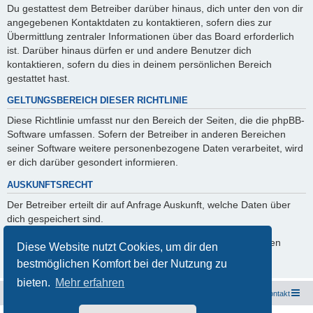
Du gestattest dem Betreiber darüber hinaus, dich unter den von dir
angegebenen Kontaktdaten zu kontaktieren, sofern dies zur
Übermittlung zentraler Informationen über das Board erforderlich
ist. Darüber hinaus dürfen er und andere Benutzer dich
kontaktieren, sofern du dies in deinem persönlichen Bereich
gestattet hast.
GELTUNGSBEREICH DIESER RICHTLINIE
Diese Richtlinie umfasst nur den Bereich der Seiten, die die phpBB-
Software umfassen. Sofern der Betreiber in anderen Bereichen
seiner Software weitere personenbezogene Daten verarbeitet, wird
er dich darüber gesondert informieren.
AUSKUNFTSRECHT
Der Betreiber erteilt dir auf Anfrage Auskunft, welche Daten über
dich gespeichert sind.
Du kannst jederzeit die Löschung bzw. Sperrung deiner Daten
Diese Website nutzt Cookies, um dir den
verlangen. Kontaktiere hierzu bitte den Betreiber.
bestmöglichen Komfort bei der Nutzung zu
bieten.
Mehr erfahren
Freunde des Audi Typ 44 e.V.
Foren-Übersicht
Kontakt