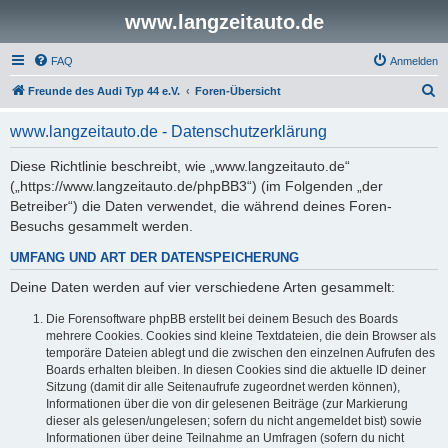
www.langzeitauto.de
FAQ
Anmelden
S
Freunde des Audi Typ 44 e.V.
Foren-Übersicht
u
www.langzeitauto.de - Datenschutzerklärung
c
h
Diese Richtlinie beschreibt, wie „www.langzeitauto.de“
(„https://www.langzeitauto.de/phpBB3“) (im Folgenden „der
e
Betreiber“) die Daten verwendet, die während deines Foren-
Besuchs gesammelt werden.
UMFANG UND ART DER DATENSPEICHERUNG
Deine Daten werden auf vier verschiedene Arten gesammelt:
Die Forensoftware phpBB erstellt bei deinem Besuch des Boards
mehrere Cookies. Cookies sind kleine Textdateien, die dein Browser als
temporäre Dateien ablegt und die zwischen den einzelnen Aufrufen des
Boards erhalten bleiben. In diesen Cookies sind die aktuelle ID deiner
Sitzung (damit dir alle Seitenaufrufe zugeordnet werden können),
Informationen über die von dir gelesenen Beiträge (zur Markierung
dieser als gelesen/ungelesen; sofern du nicht angemeldet bist) sowie
Informationen über deine Teilnahme an Umfragen (sofern du nicht