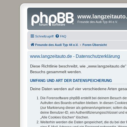
www.langzeitauto
Freunde des Audi Typ 44 e.V.
Schnellzugriff
FAQ
Freunde des Audi Typ 44 e.V.
Foren-Übersicht
www.langzeitauto.de - Datenschutzerklärung
Diese Richtlinie beschreibt, wie „www.langzeitauto.de
Besuchs gesammelt werden.
UMFANG UND ART DER DATENSPEICHERUNG
Deine Daten werden auf vier verschiedene Arten ges
Die Forensoftware phpBB erstellt bei deinem Besuch de
Aufrufen des Boards erhalten bleiben. In diesen Cookies
(zur Markierung dieser als gelesen/ungelesen; sofern d
deine Benutzer-ID, ein Authentifizierungsschlüssel und 
„Alle Cookies löschen“ löschen.
Weiterhin werden die Daten gespeichert, die du bei der 
eine E-Mail-Adresse und ein Passwort notwendig. Wenn du