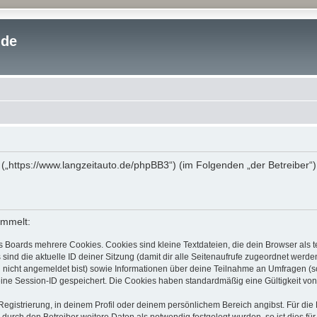
.de
“ („https://www.langzeitauto.de/phpBB3“) (im Folgenden „der Betreiber
ammelt:
s Boards mehrere Cookies. Cookies sind kleine Textdateien, die dein Browser als
 sind die aktuelle ID deiner Sitzung (damit dir alle Seitenaufrufe zugeordnet werd
u nicht angemeldet bist) sowie Informationen über deine Teilnahme an Umfragen (s
eine Session-ID gespeichert. Die Cookies haben standardmäßig eine Gültigkeit von 
Registrierung, in deinem Profil oder deinem persönlichem Bereich angibst. Für di
rch den Betreiber weitere Daten als notwendig festgelegt wurden, so ist dies für 