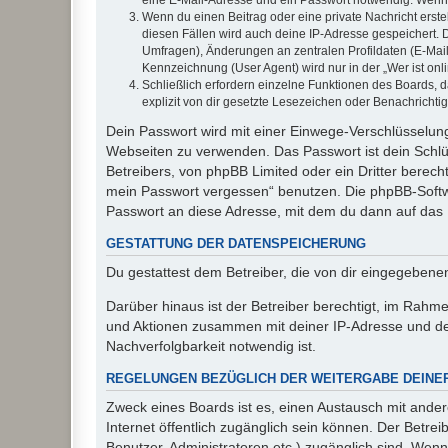
Wenn du einen Beitrag oder eine private Nachricht erste
diesen Fällen wird auch deine IP-Adresse gespeichert. 
Umfragen), Änderungen an zentralen Profildaten (E-Mai
Kennzeichnung (User Agent) wird nur in der „Wer ist onl
Schließlich erfordern einzelne Funktionen des Boards,
explizit von dir gesetzte Lesezeichen oder Benachrichti
Dein Passwort wird mit einer Einwege-Verschlüsselung 
Webseiten zu verwenden. Das Passwort ist dein Schlü
Betreibers, von phpBB Limited oder ein Dritter berec
mein Passwort vergessen“ benutzen. Die phpBB-Softw
Passwort an diese Adresse, mit dem du dann auf das 
GESTATTUNG DER DATENSPEICHERUNG
Du gestattest dem Betreiber, die von dir eingegeben
Darüber hinaus ist der Betreiber berechtigt, im Rahm
und Aktionen zusammen mit deiner IP-Adresse und de
Nachverfolgbarkeit notwendig ist.
REGELUNGEN BEZÜGLICH DER WEITERGABE DEINE
Zweck eines Boards ist es, einen Austausch mit andere
Internet öffentlich zugänglich sein können. Der Betrei
Benutzer, Administratoren etc.) zugänglich sind. Wen