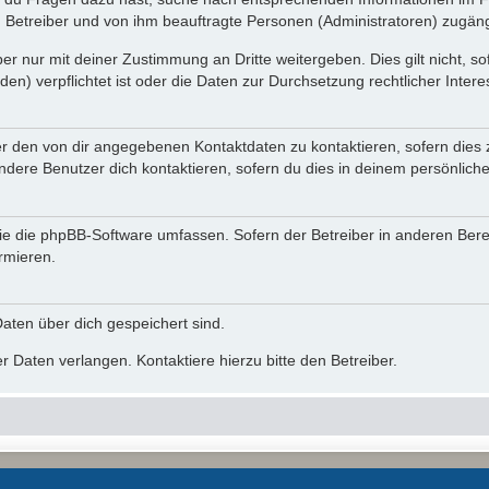
n Betreiber und von ihm beauftragte Personen (Administratoren) zugäng
r nur mit deiner Zustimmung an Dritte weitergeben. Dies gilt nicht, s
n) verpflichtet ist oder die Daten zur Durchsetzung rechtlicher Interes
er den von dir angegebenen Kontaktdaten zu kontaktieren, sofern dies 
andere Benutzer dich kontaktieren, sofern du dies in deinem persönliche
, die die phpBB-Software umfassen. Sofern der Betreiber in anderen Be
ormieren.
 Daten über dich gespeichert sind.
 Daten verlangen. Kontaktiere hierzu bitte den Betreiber.
Powered by
phpBB
® Forum Software © phpBB Limited