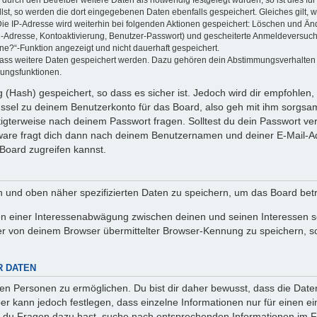
llst, so werden die dort eingegebenen Daten ebenfalls gespeichert. Gleiches gilt, 
Die IP-Adresse wird weiterhin bei folgenden Aktionen gespeichert: Löschen und Än
l-Adresse, Kontoaktivierung, Benutzer-Passwort) und gescheiterte Anmeldeversuch
ine?“-Funktion angezeigt und nicht dauerhaft gespeichert.
 dass weitere Daten gespeichert werden. Dazu gehören dein Abstimmungsverhalten
gungsfunktionen.
(Hash) gespeichert, so dass es sicher ist. Jedoch wird dir empfohlen, 
ssel zu deinem Benutzerkonto für das Board, also geh mit ihm sorgsam
htigterweise nach deinem Passwort fragen. Solltest du dein Passwort v
are fragt dich dann nach deinem Benutzernamen und deiner E-Mail-Ad
Board zugreifen kannst.
en und oben näher spezifizierten Daten zu speichern, um das Board bet
en einer Interessenabwägung zwischen deinen und seinen Interessen sow
r von deinem Browser übermittelter Browser-Kennung zu speichern, so
R DATEN
n Personen zu ermöglichen. Du bist dir daher bewusst, dass die Daten d
ber kann jedoch festlegen, dass einzelne Informationen nur für einen ei
n du Fragen dazu hast, suche nach entsprechenden Informationen im Fo