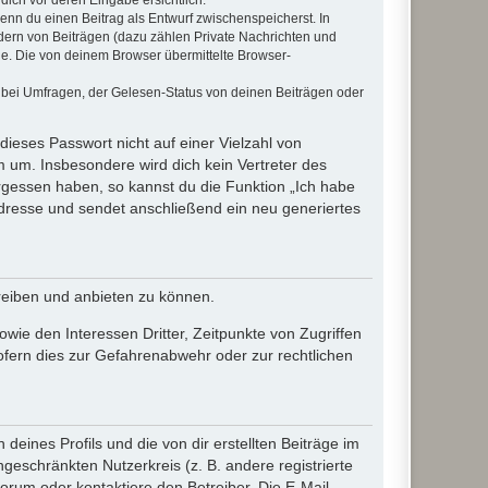
wenn du einen Beitrag als Entwurf zwischenspeicherst. In
dern von Beiträgen (dazu zählen Private Nachrichten und
e. Die von deinem Browser übermittelte Browser-
 bei Umfragen, der Gelesen-Status von deinen Beiträgen oder
dieses Passwort nicht auf einer Vielzahl von
 um. Insbesondere wird dich kein Vertreter des
ergessen haben, so kannst du die Funktion „Ich habe
resse und sendet anschließend ein neu generiertes
reiben und anbieten zu können.
ie den Interessen Dritter, Zeitpunkte von Zugriffen
fern dies zur Gefahrenabwehr oder zur rechtlichen
eines Profils und die von dir erstellten Beiträge im
ngeschränkten Nutzerkreis (z. B. andere registrierte
rum oder kontaktiere den Betreiber. Die E-Mail-