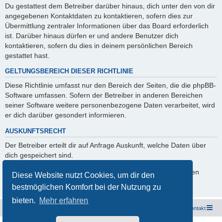
Du gestattest dem Betreiber darüber hinaus, dich unter den von dir
angegebenen Kontaktdaten zu kontaktieren, sofern dies zur
Übermittlung zentraler Informationen über das Board erforderlich
ist. Darüber hinaus dürfen er und andere Benutzer dich
kontaktieren, sofern du dies in deinem persönlichen Bereich
gestattet hast.
GELTUNGSBEREICH DIESER RICHTLINIE
Diese Richtlinie umfasst nur den Bereich der Seiten, die die phpBB-
Software umfassen. Sofern der Betreiber in anderen Bereichen
seiner Software weitere personenbezogene Daten verarbeitet, wird
er dich darüber gesondert informieren.
AUSKUNFTSRECHT
Der Betreiber erteilt dir auf Anfrage Auskunft, welche Daten über
dich gespeichert sind.
Du kannst jederzeit die Löschung bzw. Sperrung deiner Daten
Diese Website nutzt Cookies, um dir den
verlangen. Kontaktiere hierzu bitte den Betreiber.
bestmöglichen Komfort bei der Nutzung zu
bieten.
Mehr erfahren
Freunde des Audi Typ 44 e.V.
Foren-Übersicht
Kontakt