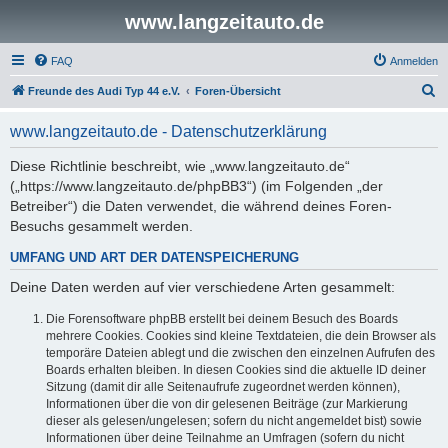
www.langzeitauto.de
FAQ
Anmelden
S
Freunde des Audi Typ 44 e.V.
Foren-Übersicht
u
www.langzeitauto.de - Datenschutzerklärung
c
h
Diese Richtlinie beschreibt, wie „www.langzeitauto.de“
(„https://www.langzeitauto.de/phpBB3“) (im Folgenden „der
e
Betreiber“) die Daten verwendet, die während deines Foren-
Besuchs gesammelt werden.
UMFANG UND ART DER DATENSPEICHERUNG
Deine Daten werden auf vier verschiedene Arten gesammelt:
Die Forensoftware phpBB erstellt bei deinem Besuch des Boards
mehrere Cookies. Cookies sind kleine Textdateien, die dein Browser als
temporäre Dateien ablegt und die zwischen den einzelnen Aufrufen des
Boards erhalten bleiben. In diesen Cookies sind die aktuelle ID deiner
Sitzung (damit dir alle Seitenaufrufe zugeordnet werden können),
Informationen über die von dir gelesenen Beiträge (zur Markierung
dieser als gelesen/ungelesen; sofern du nicht angemeldet bist) sowie
Informationen über deine Teilnahme an Umfragen (sofern du nicht