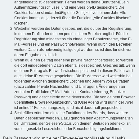
angemeldet bist) gespeichert. Ferner werden deine Benutzer-ID, ein
Authentifizierungsschlüssel und eine Session-ID gespeichert. Die
Cookies haben standardmäßig eine Gültigkeit von einem Jahr. Alle
Cookies kannst du jederzeit über die Funktion „Alle Cookies löschen“
löschen.
Weiterhin werden die Daten gespeichert, die du bei der Registrierung,
in deinem Profil oder deinem persönlichem Bereich angibst. Für die
Registrierung sind mindestens ein eindeutiger Benutzername, eine E-
Mail-Adresse und ein Passwort notwendig. Wenn durch den Betreiber
weitere Daten als notwendig festgelegt wurden, so ist dies für dich vor
deren Eingabe ersichtlich.
Wenn du einen Beitrag oder eine private Nachricht erstellst, so werden
die dort eingegebenen Daten ebenfalls gespeichert. Gleiches gilt, wenn
du einen Beitrag als Entwurf zwischenspeicherst. In diesen Fällen wird
auch deine IP-Adresse gespeichert. Die IP-Adresse wird weiterhin bei
folgenden Aktionen gespeichert: Löschen und Ändern von Beiträgen
(dazu zählen Private Nachrichten und Umfragen), Änderungen an
zentralen Profildaten (E-Mail-Adresse, Kontoaktivierung, Benutzer-
Passwort) und gescheiterte Anmeldeversuche. Die von deinem Browser
übermittelte Browser-Kennzeichnung (User Agent) wird nur in der „Wer
ist online?“-Funktion angezeigt und nicht dauerhaft gespeichert.
Schließlich erfordern einzelne Funktionen des Boards, dass weitere
Daten gespeichert werden. Dazu gehören dein Abstimmungsverhalten
bei Umfragen, der Gelesen-Status von deinen Beiträgen oder explizit
von dir gesetzte Lesezeichen oder Benachrichtigungsfunktionen.
Dein Passwort wird mit einer Einwege-Verschlüsselung (Hash)