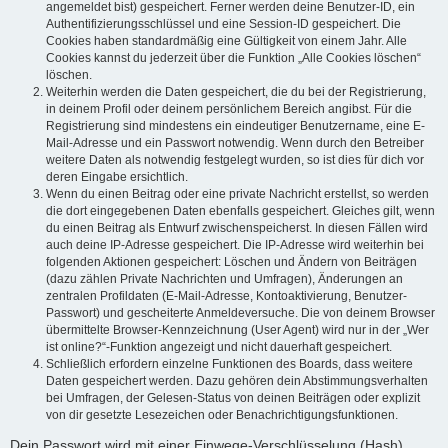
angemeldet bist) gespeichert. Ferner werden deine Benutzer-ID, ein
Authentifizierungsschlüssel und eine Session-ID gespeichert. Die
Cookies haben standardmäßig eine Gültigkeit von einem Jahr. Alle
Cookies kannst du jederzeit über die Funktion „Alle Cookies löschen“
löschen.
Weiterhin werden die Daten gespeichert, die du bei der Registrierung,
in deinem Profil oder deinem persönlichem Bereich angibst. Für die
Registrierung sind mindestens ein eindeutiger Benutzername, eine E-
Mail-Adresse und ein Passwort notwendig. Wenn durch den Betreiber
weitere Daten als notwendig festgelegt wurden, so ist dies für dich vor
deren Eingabe ersichtlich.
Wenn du einen Beitrag oder eine private Nachricht erstellst, so werden
die dort eingegebenen Daten ebenfalls gespeichert. Gleiches gilt, wenn
du einen Beitrag als Entwurf zwischenspeicherst. In diesen Fällen wird
auch deine IP-Adresse gespeichert. Die IP-Adresse wird weiterhin bei
folgenden Aktionen gespeichert: Löschen und Ändern von Beiträgen
(dazu zählen Private Nachrichten und Umfragen), Änderungen an
zentralen Profildaten (E-Mail-Adresse, Kontoaktivierung, Benutzer-
Passwort) und gescheiterte Anmeldeversuche. Die von deinem Browser
übermittelte Browser-Kennzeichnung (User Agent) wird nur in der „Wer
ist online?“-Funktion angezeigt und nicht dauerhaft gespeichert.
Schließlich erfordern einzelne Funktionen des Boards, dass weitere
Daten gespeichert werden. Dazu gehören dein Abstimmungsverhalten
bei Umfragen, der Gelesen-Status von deinen Beiträgen oder explizit
von dir gesetzte Lesezeichen oder Benachrichtigungsfunktionen.
Dein Passwort wird mit einer Einwege-Verschlüsselung (Hash)