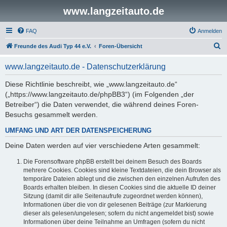
www.langzeitauto.de
FAQ
Anmelden
S
Freunde des Audi Typ 44 e.V.
Foren-Übersicht
u
www.langzeitauto.de - Datenschutzerklärung
c
h
Diese Richtlinie beschreibt, wie „www.langzeitauto.de“
(„https://www.langzeitauto.de/phpBB3“) (im Folgenden „der
e
Betreiber“) die Daten verwendet, die während deines Foren-
Besuchs gesammelt werden.
UMFANG UND ART DER DATENSPEICHERUNG
Deine Daten werden auf vier verschiedene Arten gesammelt:
Die Forensoftware phpBB erstellt bei deinem Besuch des Boards
mehrere Cookies. Cookies sind kleine Textdateien, die dein Browser als
temporäre Dateien ablegt und die zwischen den einzelnen Aufrufen des
Boards erhalten bleiben. In diesen Cookies sind die aktuelle ID deiner
Sitzung (damit dir alle Seitenaufrufe zugeordnet werden können),
Informationen über die von dir gelesenen Beiträge (zur Markierung
dieser als gelesen/ungelesen; sofern du nicht angemeldet bist) sowie
Informationen über deine Teilnahme an Umfragen (sofern du nicht