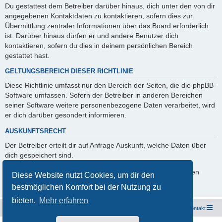
Du gestattest dem Betreiber darüber hinaus, dich unter den von dir
angegebenen Kontaktdaten zu kontaktieren, sofern dies zur
Übermittlung zentraler Informationen über das Board erforderlich
ist. Darüber hinaus dürfen er und andere Benutzer dich
kontaktieren, sofern du dies in deinem persönlichen Bereich
gestattet hast.
GELTUNGSBEREICH DIESER RICHTLINIE
Diese Richtlinie umfasst nur den Bereich der Seiten, die die phpBB-
Software umfassen. Sofern der Betreiber in anderen Bereichen
seiner Software weitere personenbezogene Daten verarbeitet, wird
er dich darüber gesondert informieren.
AUSKUNFTSRECHT
Der Betreiber erteilt dir auf Anfrage Auskunft, welche Daten über
dich gespeichert sind.
Du kannst jederzeit die Löschung bzw. Sperrung deiner Daten
Diese Website nutzt Cookies, um dir den
verlangen. Kontaktiere hierzu bitte den Betreiber.
bestmöglichen Komfort bei der Nutzung zu
bieten.
Mehr erfahren
Freunde des Audi Typ 44 e.V.
Foren-Übersicht
Kontakt