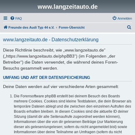
www.langzeitauto.de
FAQ
Anmelden
S
Freunde des Audi Typ 44 e.V.
Foren-Übersicht
u
www.langzeitauto.de - Datenschutzerklärung
c
h
Diese Richtlinie beschreibt, wie „www.langzeitauto.de“
(„https://www.langzeitauto.de/phpBB3“) (im Folgenden „der
e
Betreiber“) die Daten verwendet, die während deines Foren-
Besuchs gesammelt werden.
UMFANG UND ART DER DATENSPEICHERUNG
Deine Daten werden auf vier verschiedene Arten gesammelt:
Die Forensoftware phpBB erstellt bei deinem Besuch des Boards
mehrere Cookies. Cookies sind kleine Textdateien, die dein Browser als
temporäre Dateien ablegt und die zwischen den einzelnen Aufrufen des
Boards erhalten bleiben. In diesen Cookies sind die aktuelle ID deiner
Sitzung (damit dir alle Seitenaufrufe zugeordnet werden können),
Informationen über die von dir gelesenen Beiträge (zur Markierung
dieser als gelesen/ungelesen; sofern du nicht angemeldet bist) sowie
Informationen über deine Teilnahme an Umfragen (sofern du nicht