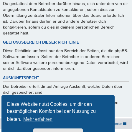
Du gestattest dem Betreiber darüber hinaus, dich unter den von dir
angegebenen Kontaktdaten zu kontaktieren, sofern dies zur
Übermittlung zentraler Informationen über das Board erforderlich
ist. Darüber hinaus dürfen er und andere Benutzer dich
kontaktieren, sofern du dies in deinem persönlichen Bereich
gestattet hast.
GELTUNGSBEREICH DIESER RICHTLINIE
Diese Richtlinie umfasst nur den Bereich der Seiten, die die phpBB-
Software umfassen. Sofern der Betreiber in anderen Bereichen
seiner Software weitere personenbezogene Daten verarbeitet, wird
er dich darüber gesondert informieren.
AUSKUNFTSRECHT
Der Betreiber erteilt dir auf Anfrage Auskunft, welche Daten über
dich gespeichert sind.
Du kannst jederzeit die Löschung bzw. Sperrung deiner Daten
Diese Website nutzt Cookies, um dir den
verlangen. Kontaktiere hierzu bitte den Betreiber.
bestmöglichen Komfort bei der Nutzung zu
bieten.
Mehr erfahren
Freunde des Audi Typ 44 e.V.
Foren-Übersicht
Kontakt