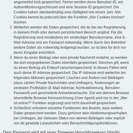
angemeldet bist) gespeichert. Ferner werden deine Benutzer-ID, ein
Authentifizierungsschlüssel und eine Session-ID gespeichert. Die
Cookies haben standardmäßig eine Gültigkeit von einem Jahr. Alle
Cookies kannst du jederzeit über die Funktion „Alle Cookies löschen“
löschen.
Weiterhin werden die Daten gespeichert, die du bei der Registrierung,
in deinem Profil oder deinem persönlichem Bereich angibst. Für die
Registrierung sind mindestens ein eindeutiger Benutzername, eine E-
Mail-Adresse und ein Passwort notwendig. Wenn durch den Betreiber
weitere Daten als notwendig festgelegt wurden, so ist dies für dich vor
deren Eingabe ersichtlich.
Wenn du einen Beitrag oder eine private Nachricht erstellst, so werden
die dort eingegebenen Daten ebenfalls gespeichert. Gleiches gilt, wenn
du einen Beitrag als Entwurf zwischenspeicherst. In diesen Fällen wird
auch deine IP-Adresse gespeichert. Die IP-Adresse wird weiterhin bei
folgenden Aktionen gespeichert: Löschen und Ändern von Beiträgen
(dazu zählen Private Nachrichten und Umfragen), Änderungen an
zentralen Profildaten (E-Mail-Adresse, Kontoaktivierung, Benutzer-
Passwort) und gescheiterte Anmeldeversuche. Die von deinem Browser
übermittelte Browser-Kennzeichnung (User Agent) wird nur in der „Wer
ist online?“-Funktion angezeigt und nicht dauerhaft gespeichert.
Schließlich erfordern einzelne Funktionen des Boards, dass weitere
Daten gespeichert werden. Dazu gehören dein Abstimmungsverhalten
bei Umfragen, der Gelesen-Status von deinen Beiträgen oder explizit
von dir gesetzte Lesezeichen oder Benachrichtigungsfunktionen.
Dein Passwort wird mit einer Einwege-Verschlüsselung (Hash)