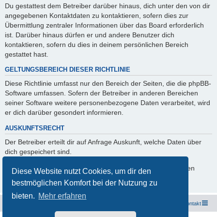
Du gestattest dem Betreiber darüber hinaus, dich unter den von dir
angegebenen Kontaktdaten zu kontaktieren, sofern dies zur
Übermittlung zentraler Informationen über das Board erforderlich
ist. Darüber hinaus dürfen er und andere Benutzer dich
kontaktieren, sofern du dies in deinem persönlichen Bereich
gestattet hast.
GELTUNGSBEREICH DIESER RICHTLINIE
Diese Richtlinie umfasst nur den Bereich der Seiten, die die phpBB-
Software umfassen. Sofern der Betreiber in anderen Bereichen
seiner Software weitere personenbezogene Daten verarbeitet, wird
er dich darüber gesondert informieren.
AUSKUNFTSRECHT
Der Betreiber erteilt dir auf Anfrage Auskunft, welche Daten über
dich gespeichert sind.
Du kannst jederzeit die Löschung bzw. Sperrung deiner Daten
Diese Website nutzt Cookies, um dir den
verlangen. Kontaktiere hierzu bitte den Betreiber.
bestmöglichen Komfort bei der Nutzung zu
bieten.
Mehr erfahren
Freunde des Audi Typ 44 e.V.
Foren-Übersicht
Kontakt