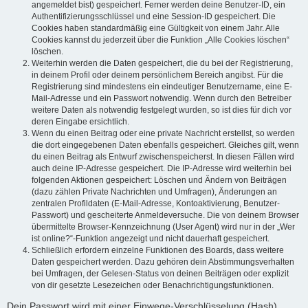
angemeldet bist) gespeichert. Ferner werden deine Benutzer-ID, ein
Authentifizierungsschlüssel und eine Session-ID gespeichert. Die
Cookies haben standardmäßig eine Gültigkeit von einem Jahr. Alle
Cookies kannst du jederzeit über die Funktion „Alle Cookies löschen“
löschen.
Weiterhin werden die Daten gespeichert, die du bei der Registrierung,
in deinem Profil oder deinem persönlichem Bereich angibst. Für die
Registrierung sind mindestens ein eindeutiger Benutzername, eine E-
Mail-Adresse und ein Passwort notwendig. Wenn durch den Betreiber
weitere Daten als notwendig festgelegt wurden, so ist dies für dich vor
deren Eingabe ersichtlich.
Wenn du einen Beitrag oder eine private Nachricht erstellst, so werden
die dort eingegebenen Daten ebenfalls gespeichert. Gleiches gilt, wenn
du einen Beitrag als Entwurf zwischenspeicherst. In diesen Fällen wird
auch deine IP-Adresse gespeichert. Die IP-Adresse wird weiterhin bei
folgenden Aktionen gespeichert: Löschen und Ändern von Beiträgen
(dazu zählen Private Nachrichten und Umfragen), Änderungen an
zentralen Profildaten (E-Mail-Adresse, Kontoaktivierung, Benutzer-
Passwort) und gescheiterte Anmeldeversuche. Die von deinem Browser
übermittelte Browser-Kennzeichnung (User Agent) wird nur in der „Wer
ist online?“-Funktion angezeigt und nicht dauerhaft gespeichert.
Schließlich erfordern einzelne Funktionen des Boards, dass weitere
Daten gespeichert werden. Dazu gehören dein Abstimmungsverhalten
bei Umfragen, der Gelesen-Status von deinen Beiträgen oder explizit
von dir gesetzte Lesezeichen oder Benachrichtigungsfunktionen.
Dein Passwort wird mit einer Einwege-Verschlüsselung (Hash)