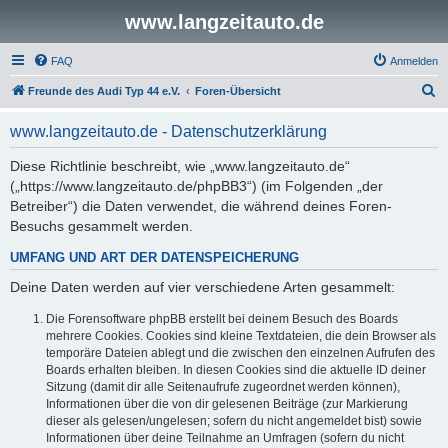
www.langzeitauto.de
FAQ
Anmelden
S
Freunde des Audi Typ 44 e.V.
Foren-Übersicht
u
www.langzeitauto.de - Datenschutzerklärung
c
h
Diese Richtlinie beschreibt, wie „www.langzeitauto.de“
(„https://www.langzeitauto.de/phpBB3“) (im Folgenden „der
e
Betreiber“) die Daten verwendet, die während deines Foren-
Besuchs gesammelt werden.
UMFANG UND ART DER DATENSPEICHERUNG
Deine Daten werden auf vier verschiedene Arten gesammelt:
Die Forensoftware phpBB erstellt bei deinem Besuch des Boards
mehrere Cookies. Cookies sind kleine Textdateien, die dein Browser als
temporäre Dateien ablegt und die zwischen den einzelnen Aufrufen des
Boards erhalten bleiben. In diesen Cookies sind die aktuelle ID deiner
Sitzung (damit dir alle Seitenaufrufe zugeordnet werden können),
Informationen über die von dir gelesenen Beiträge (zur Markierung
dieser als gelesen/ungelesen; sofern du nicht angemeldet bist) sowie
Informationen über deine Teilnahme an Umfragen (sofern du nicht