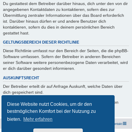
Du gestattest dem Betreiber darüber hinaus, dich unter den von dir
angegebenen Kontaktdaten zu kontaktieren, sofern dies zur
Übermittlung zentraler Informationen über das Board erforderlich
ist. Darüber hinaus dürfen er und andere Benutzer dich
kontaktieren, sofern du dies in deinem persönlichen Bereich
gestattet hast.
GELTUNGSBEREICH DIESER RICHTLINIE
Diese Richtlinie umfasst nur den Bereich der Seiten, die die phpBB-
Software umfassen. Sofern der Betreiber in anderen Bereichen
seiner Software weitere personenbezogene Daten verarbeitet, wird
er dich darüber gesondert informieren.
AUSKUNFTSRECHT
Der Betreiber erteilt dir auf Anfrage Auskunft, welche Daten über
dich gespeichert sind.
Du kannst jederzeit die Löschung bzw. Sperrung deiner Daten
Diese Website nutzt Cookies, um dir den
verlangen. Kontaktiere hierzu bitte den Betreiber.
bestmöglichen Komfort bei der Nutzung zu
bieten.
Mehr erfahren
Freunde des Audi Typ 44 e.V.
Foren-Übersicht
Kontakt