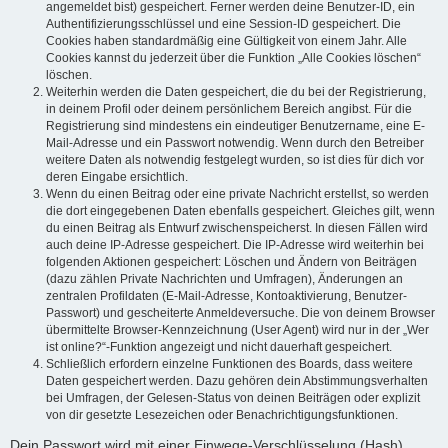
angemeldet bist) gespeichert. Ferner werden deine Benutzer-ID, ein
Authentifizierungsschlüssel und eine Session-ID gespeichert. Die
Cookies haben standardmäßig eine Gültigkeit von einem Jahr. Alle
Cookies kannst du jederzeit über die Funktion „Alle Cookies löschen“
löschen.
Weiterhin werden die Daten gespeichert, die du bei der Registrierung,
in deinem Profil oder deinem persönlichem Bereich angibst. Für die
Registrierung sind mindestens ein eindeutiger Benutzername, eine E-
Mail-Adresse und ein Passwort notwendig. Wenn durch den Betreiber
weitere Daten als notwendig festgelegt wurden, so ist dies für dich vor
deren Eingabe ersichtlich.
Wenn du einen Beitrag oder eine private Nachricht erstellst, so werden
die dort eingegebenen Daten ebenfalls gespeichert. Gleiches gilt, wenn
du einen Beitrag als Entwurf zwischenspeicherst. In diesen Fällen wird
auch deine IP-Adresse gespeichert. Die IP-Adresse wird weiterhin bei
folgenden Aktionen gespeichert: Löschen und Ändern von Beiträgen
(dazu zählen Private Nachrichten und Umfragen), Änderungen an
zentralen Profildaten (E-Mail-Adresse, Kontoaktivierung, Benutzer-
Passwort) und gescheiterte Anmeldeversuche. Die von deinem Browser
übermittelte Browser-Kennzeichnung (User Agent) wird nur in der „Wer
ist online?“-Funktion angezeigt und nicht dauerhaft gespeichert.
Schließlich erfordern einzelne Funktionen des Boards, dass weitere
Daten gespeichert werden. Dazu gehören dein Abstimmungsverhalten
bei Umfragen, der Gelesen-Status von deinen Beiträgen oder explizit
von dir gesetzte Lesezeichen oder Benachrichtigungsfunktionen.
Dein Passwort wird mit einer Einwege-Verschlüsselung (Hash)