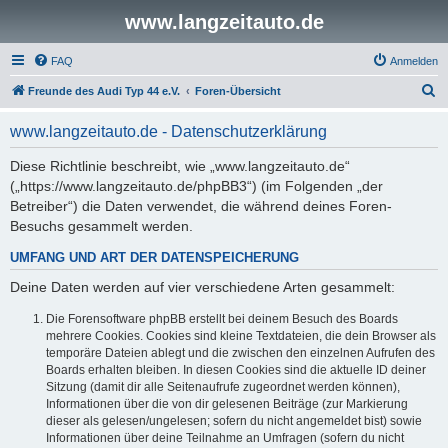
www.langzeitauto.de
FAQ
Anmelden
S
Freunde des Audi Typ 44 e.V.
Foren-Übersicht
u
www.langzeitauto.de - Datenschutzerklärung
c
h
Diese Richtlinie beschreibt, wie „www.langzeitauto.de“
(„https://www.langzeitauto.de/phpBB3“) (im Folgenden „der
e
Betreiber“) die Daten verwendet, die während deines Foren-
Besuchs gesammelt werden.
UMFANG UND ART DER DATENSPEICHERUNG
Deine Daten werden auf vier verschiedene Arten gesammelt:
Die Forensoftware phpBB erstellt bei deinem Besuch des Boards
mehrere Cookies. Cookies sind kleine Textdateien, die dein Browser als
temporäre Dateien ablegt und die zwischen den einzelnen Aufrufen des
Boards erhalten bleiben. In diesen Cookies sind die aktuelle ID deiner
Sitzung (damit dir alle Seitenaufrufe zugeordnet werden können),
Informationen über die von dir gelesenen Beiträge (zur Markierung
dieser als gelesen/ungelesen; sofern du nicht angemeldet bist) sowie
Informationen über deine Teilnahme an Umfragen (sofern du nicht