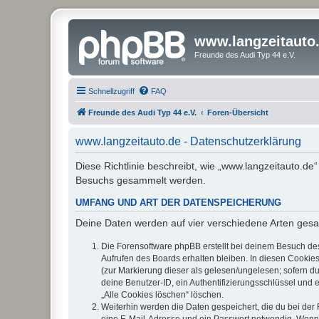
www.langzeitauto
Freunde des Audi Typ 44 e.V.
Schnellzugriff
FAQ
Freunde des Audi Typ 44 e.V.
Foren-Übersicht
www.langzeitauto.de - Datenschutzerklärung
Diese Richtlinie beschreibt, wie „www.langzeitauto.de
Besuchs gesammelt werden.
UMFANG UND ART DER DATENSPEICHERUNG
Deine Daten werden auf vier verschiedene Arten ges
Die Forensoftware phpBB erstellt bei deinem Besuch de
Aufrufen des Boards erhalten bleiben. In diesen Cookies
(zur Markierung dieser als gelesen/ungelesen; sofern d
deine Benutzer-ID, ein Authentifizierungsschlüssel und 
„Alle Cookies löschen“ löschen.
Weiterhin werden die Daten gespeichert, die du bei der 
eine E-Mail-Adresse und ein Passwort notwendig. Wenn du