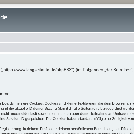
.de
“ („https://www.langzeitauto.de/phpBB3“) (im Folgenden „der Betreiber
ammelt:
s Boards mehrere Cookies. Cookies sind kleine Textdateien, die dein Browser als
 sind die aktuelle ID deiner Sitzung (damit dir alle Seitenaufrufe zugeordnet werd
u nicht angemeldet bist) sowie Informationen über deine Teilnahme an Umfragen (s
eine Session-ID gespeichert. Die Cookies haben standardmäßig eine Gültigkeit von 
Registrierung, in deinem Profil oder deinem persönlichem Bereich angibst. Für di
rch den Betreiber weitere Daten als notwendig festgelegt wurden, so ist dies für 