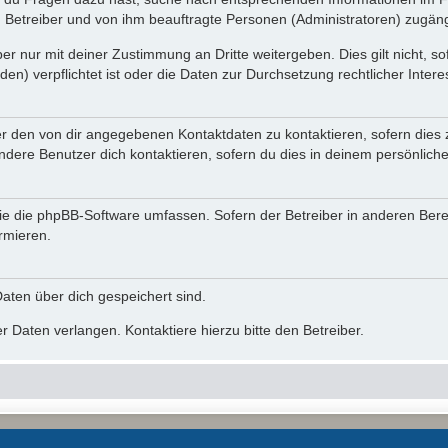
n Betreiber und von ihm beauftragte Personen (Administratoren) zugäng
r nur mit deiner Zustimmung an Dritte weitergeben. Dies gilt nicht, s
n) verpflichtet ist oder die Daten zur Durchsetzung rechtlicher Interes
er den von dir angegebenen Kontaktdaten zu kontaktieren, sofern dies 
andere Benutzer dich kontaktieren, sofern du dies in deinem persönliche
, die die phpBB-Software umfassen. Sofern der Betreiber in anderen Be
ormieren.
 Daten über dich gespeichert sind.
 Daten verlangen. Kontaktiere hierzu bitte den Betreiber.
Powered by
phpBB
® Forum Software © phpBB Limited