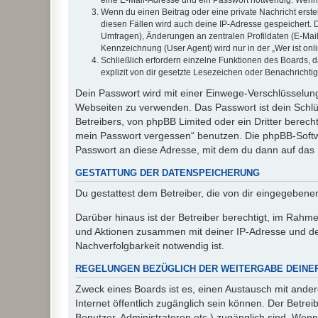
Wenn du einen Beitrag oder eine private Nachricht erste
diesen Fällen wird auch deine IP-Adresse gespeichert. 
Umfragen), Änderungen an zentralen Profildaten (E-Mai
Kennzeichnung (User Agent) wird nur in der „Wer ist onl
Schließlich erfordern einzelne Funktionen des Boards,
explizit von dir gesetzte Lesezeichen oder Benachrichti
Dein Passwort wird mit einer Einwege-Verschlüsselung 
Webseiten zu verwenden. Das Passwort ist dein Schlü
Betreibers, von phpBB Limited oder ein Dritter berec
mein Passwort vergessen“ benutzen. Die phpBB-Softw
Passwort an diese Adresse, mit dem du dann auf das 
GESTATTUNG DER DATENSPEICHERUNG
Du gestattest dem Betreiber, die von dir eingegeben
Darüber hinaus ist der Betreiber berechtigt, im Rahm
und Aktionen zusammen mit deiner IP-Adresse und de
Nachverfolgbarkeit notwendig ist.
REGELUNGEN BEZÜGLICH DER WEITERGABE DEINE
Zweck eines Boards ist es, einen Austausch mit andere
Internet öffentlich zugänglich sein können. Der Betrei
Benutzer, Administratoren etc.) zugänglich sind. Wen