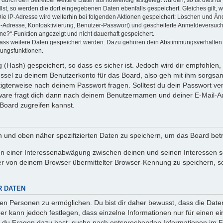
llst, so werden die dort eingegebenen Daten ebenfalls gespeichert. Gleiches gilt, 
Die IP-Adresse wird weiterhin bei folgenden Aktionen gespeichert: Löschen und Än
l-Adresse, Kontoaktivierung, Benutzer-Passwort) und gescheiterte Anmeldeversuch
ine?“-Funktion angezeigt und nicht dauerhaft gespeichert.
 dass weitere Daten gespeichert werden. Dazu gehören dein Abstimmungsverhalten
gungsfunktionen.
(Hash) gespeichert, so dass es sicher ist. Jedoch wird dir empfohlen, 
ssel zu deinem Benutzerkonto für das Board, also geh mit ihm sorgsam
htigterweise nach deinem Passwort fragen. Solltest du dein Passwort v
are fragt dich dann nach deinem Benutzernamen und deiner E-Mail-Ad
Board zugreifen kannst.
en und oben näher spezifizierten Daten zu speichern, um das Board bet
en einer Interessenabwägung zwischen deinen und seinen Interessen sow
r von deinem Browser übermittelter Browser-Kennung zu speichern, so
R DATEN
n Personen zu ermöglichen. Du bist dir daher bewusst, dass die Daten d
ber kann jedoch festlegen, dass einzelne Informationen nur für einen ei
n du Fragen dazu hast, suche nach entsprechenden Informationen im Fo