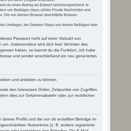
wenn du einen Beitrag als Entwurf zwischenspeicherst. In
dern von Beiträgen (dazu zählen Private Nachrichten und
e. Die von deinem Browser übermittelte Browser-
 bei Umfragen, der Gelesen-Status von deinen Beiträgen oder
dieses Passwort nicht auf einer Vielzahl von
 um. Insbesondere wird dich kein Vertreter des
ergessen haben, so kannst du die Funktion „Ich habe
resse und sendet anschließend ein neu generiertes
reiben und anbieten zu können.
ie den Interessen Dritter, Zeitpunkte von Zugriffen
fern dies zur Gefahrenabwehr oder zur rechtlichen
eines Profils und die von dir erstellten Beiträge im
ngeschränkten Nutzerkreis (z. B. andere registrierte
rum oder kontaktiere den Betreiber. Die E-Mail-