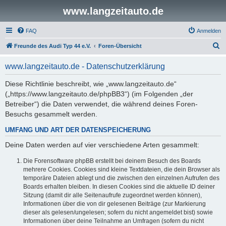
www.langzeitauto.de
FAQ
Anmelden
S
Freunde des Audi Typ 44 e.V.
Foren-Übersicht
u
www.langzeitauto.de - Datenschutzerklärung
c
h
Diese Richtlinie beschreibt, wie „www.langzeitauto.de“
(„https://www.langzeitauto.de/phpBB3“) (im Folgenden „der
e
Betreiber“) die Daten verwendet, die während deines Foren-
Besuchs gesammelt werden.
UMFANG UND ART DER DATENSPEICHERUNG
Deine Daten werden auf vier verschiedene Arten gesammelt:
Die Forensoftware phpBB erstellt bei deinem Besuch des Boards
mehrere Cookies. Cookies sind kleine Textdateien, die dein Browser als
temporäre Dateien ablegt und die zwischen den einzelnen Aufrufen des
Boards erhalten bleiben. In diesen Cookies sind die aktuelle ID deiner
Sitzung (damit dir alle Seitenaufrufe zugeordnet werden können),
Informationen über die von dir gelesenen Beiträge (zur Markierung
dieser als gelesen/ungelesen; sofern du nicht angemeldet bist) sowie
Informationen über deine Teilnahme an Umfragen (sofern du nicht