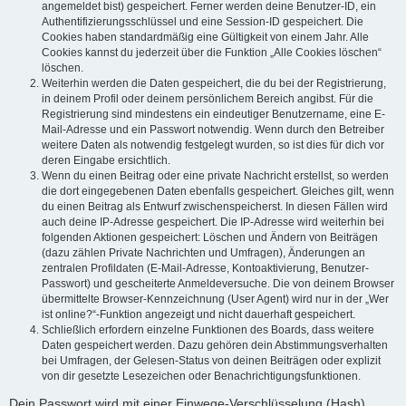
angemeldet bist) gespeichert. Ferner werden deine Benutzer-ID, ein
Authentifizierungsschlüssel und eine Session-ID gespeichert. Die
Cookies haben standardmäßig eine Gültigkeit von einem Jahr. Alle
Cookies kannst du jederzeit über die Funktion „Alle Cookies löschen“
löschen.
Weiterhin werden die Daten gespeichert, die du bei der Registrierung,
in deinem Profil oder deinem persönlichem Bereich angibst. Für die
Registrierung sind mindestens ein eindeutiger Benutzername, eine E-
Mail-Adresse und ein Passwort notwendig. Wenn durch den Betreiber
weitere Daten als notwendig festgelegt wurden, so ist dies für dich vor
deren Eingabe ersichtlich.
Wenn du einen Beitrag oder eine private Nachricht erstellst, so werden
die dort eingegebenen Daten ebenfalls gespeichert. Gleiches gilt, wenn
du einen Beitrag als Entwurf zwischenspeicherst. In diesen Fällen wird
auch deine IP-Adresse gespeichert. Die IP-Adresse wird weiterhin bei
folgenden Aktionen gespeichert: Löschen und Ändern von Beiträgen
(dazu zählen Private Nachrichten und Umfragen), Änderungen an
zentralen Profildaten (E-Mail-Adresse, Kontoaktivierung, Benutzer-
Passwort) und gescheiterte Anmeldeversuche. Die von deinem Browser
übermittelte Browser-Kennzeichnung (User Agent) wird nur in der „Wer
ist online?“-Funktion angezeigt und nicht dauerhaft gespeichert.
Schließlich erfordern einzelne Funktionen des Boards, dass weitere
Daten gespeichert werden. Dazu gehören dein Abstimmungsverhalten
bei Umfragen, der Gelesen-Status von deinen Beiträgen oder explizit
von dir gesetzte Lesezeichen oder Benachrichtigungsfunktionen.
Dein Passwort wird mit einer Einwege-Verschlüsselung (Hash)