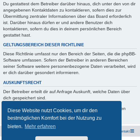
Du gestattest dem Betreiber darüber hinaus, dich unter den von dir
angegebenen Kontaktdaten zu kontaktieren, sofern dies zur
Übermittlung zentraler Informationen über das Board erforderlich
ist. Darüber hinaus dürfen er und andere Benutzer dich
kontaktieren, sofern du dies in deinem persönlichen Bereich
gestattet hast.
GELTUNGSBEREICH DIESER RICHTLINIE
Diese Richtlinie umfasst nur den Bereich der Seiten, die die phpBB-
Software umfassen. Sofern der Betreiber in anderen Bereichen
seiner Software weitere personenbezogene Daten verarbeitet, wird
er dich darüber gesondert informieren.
AUSKUNFTSRECHT
Der Betreiber erteilt dir auf Anfrage Auskunft, welche Daten über
dich gespeichert sind.
Du kannst jederzeit die Löschung bzw. Sperrung deiner Daten
Diese Website nutzt Cookies, um dir den
verlangen. Kontaktiere hierzu bitte den Betreiber.
bestmöglichen Komfort bei der Nutzung zu
bieten.
Mehr erfahren
Freunde des Audi Typ 44 e.V.
Foren-Übersicht
Kontakt