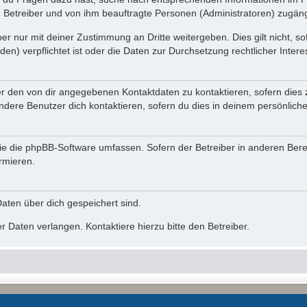
n Betreiber und von ihm beauftragte Personen (Administratoren) zugäng
r nur mit deiner Zustimmung an Dritte weitergeben. Dies gilt nicht, s
n) verpflichtet ist oder die Daten zur Durchsetzung rechtlicher Interes
er den von dir angegebenen Kontaktdaten zu kontaktieren, sofern dies 
andere Benutzer dich kontaktieren, sofern du dies in deinem persönliche
, die die phpBB-Software umfassen. Sofern der Betreiber in anderen Be
ormieren.
 Daten über dich gespeichert sind.
 Daten verlangen. Kontaktiere hierzu bitte den Betreiber.
Powered by
phpBB
® Forum Software © phpBB Limited