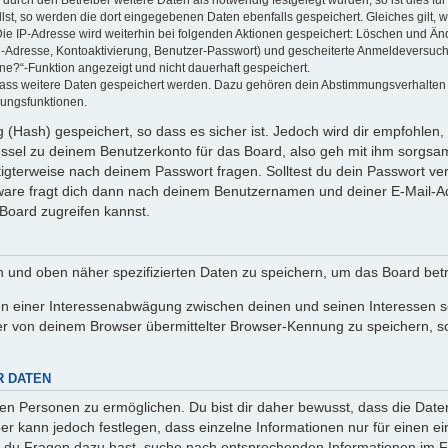
llst, so werden die dort eingegebenen Daten ebenfalls gespeichert. Gleiches gilt, 
Die IP-Adresse wird weiterhin bei folgenden Aktionen gespeichert: Löschen und Än
l-Adresse, Kontoaktivierung, Benutzer-Passwort) und gescheiterte Anmeldeversuch
ine?“-Funktion angezeigt und nicht dauerhaft gespeichert.
 dass weitere Daten gespeichert werden. Dazu gehören dein Abstimmungsverhalten
gungsfunktionen.
(Hash) gespeichert, so dass es sicher ist. Jedoch wird dir empfohlen, 
ssel zu deinem Benutzerkonto für das Board, also geh mit ihm sorgsam
htigterweise nach deinem Passwort fragen. Solltest du dein Passwort v
are fragt dich dann nach deinem Benutzernamen und deiner E-Mail-Ad
Board zugreifen kannst.
en und oben näher spezifizierten Daten zu speichern, um das Board bet
en einer Interessenabwägung zwischen deinen und seinen Interessen sow
r von deinem Browser übermittelter Browser-Kennung zu speichern, so
R DATEN
n Personen zu ermöglichen. Du bist dir daher bewusst, dass die Daten d
ber kann jedoch festlegen, dass einzelne Informationen nur für einen ei
n du Fragen dazu hast, suche nach entsprechenden Informationen im Fo