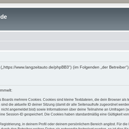
.de
“ („https://www.langzeitauto.de/phpBB3“) (im Folgenden „der Betreiber
ammelt:
s Boards mehrere Cookies. Cookies sind kleine Textdateien, die dein Browser als
 sind die aktuelle ID deiner Sitzung (damit dir alle Seitenaufrufe zugeordnet werd
u nicht angemeldet bist) sowie Informationen über deine Teilnahme an Umfragen (s
eine Session-ID gespeichert. Die Cookies haben standardmäßig eine Gültigkeit von 
Registrierung, in deinem Profil oder deinem persönlichem Bereich angibst. Für di
rch den Betreiber weitere Daten als notwendig festgelegt wurden, so ist dies für 