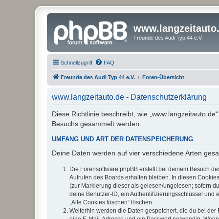
www.langzeitauto
Freunde des Audi Typ 44 e.V.
Schnellzugriff
FAQ
Freunde des Audi Typ 44 e.V.
Foren-Übersicht
www.langzeitauto.de - Datenschutzerklärung
Diese Richtlinie beschreibt, wie „www.langzeitauto.de
Besuchs gesammelt werden.
UMFANG UND ART DER DATENSPEICHERUNG
Deine Daten werden auf vier verschiedene Arten ges
Die Forensoftware phpBB erstellt bei deinem Besuch de
Aufrufen des Boards erhalten bleiben. In diesen Cookies
(zur Markierung dieser als gelesen/ungelesen; sofern d
deine Benutzer-ID, ein Authentifizierungsschlüssel und 
„Alle Cookies löschen“ löschen.
Weiterhin werden die Daten gespeichert, die du bei der 
eine E-Mail-Adresse und ein Passwort notwendig. Wenn du