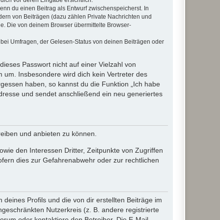
wenn du einen Beitrag als Entwurf zwischenspeicherst. In
dern von Beiträgen (dazu zählen Private Nachrichten und
e. Die von deinem Browser übermittelte Browser-
 bei Umfragen, der Gelesen-Status von deinen Beiträgen oder
dieses Passwort nicht auf einer Vielzahl von
 um. Insbesondere wird dich kein Vertreter des
ergessen haben, so kannst du die Funktion „Ich habe
resse und sendet anschließend ein neu generiertes
reiben und anbieten zu können.
ie den Interessen Dritter, Zeitpunkte von Zugriffen
fern dies zur Gefahrenabwehr oder zur rechtlichen
eines Profils und die von dir erstellten Beiträge im
ngeschränkten Nutzerkreis (z. B. andere registrierte
rum oder kontaktiere den Betreiber. Die E-Mail-