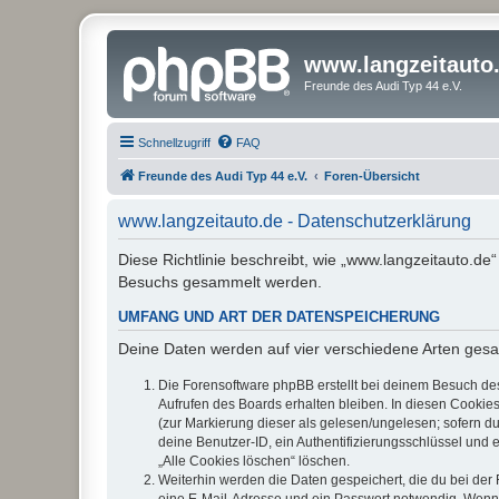
www.langzeitauto
Freunde des Audi Typ 44 e.V.
Schnellzugriff
FAQ
Freunde des Audi Typ 44 e.V.
Foren-Übersicht
www.langzeitauto.de - Datenschutzerklärung
Diese Richtlinie beschreibt, wie „www.langzeitauto.de
Besuchs gesammelt werden.
UMFANG UND ART DER DATENSPEICHERUNG
Deine Daten werden auf vier verschiedene Arten ges
Die Forensoftware phpBB erstellt bei deinem Besuch de
Aufrufen des Boards erhalten bleiben. In diesen Cookies
(zur Markierung dieser als gelesen/ungelesen; sofern d
deine Benutzer-ID, ein Authentifizierungsschlüssel und 
„Alle Cookies löschen“ löschen.
Weiterhin werden die Daten gespeichert, die du bei der 
eine E-Mail-Adresse und ein Passwort notwendig. Wenn du