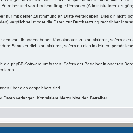
n Betreiber und von ihm beauftragte Personen (Administratoren) zugäng
r nur mit deiner Zustimmung an Dritte weitergeben. Dies gilt nicht, s
n) verpflichtet ist oder die Daten zur Durchsetzung rechtlicher Interes
er den von dir angegebenen Kontaktdaten zu kontaktieren, sofern dies 
andere Benutzer dich kontaktieren, sofern du dies in deinem persönliche
, die die phpBB-Software umfassen. Sofern der Betreiber in anderen Be
ormieren.
 Daten über dich gespeichert sind.
 Daten verlangen. Kontaktiere hierzu bitte den Betreiber.
Powered by
phpBB
® Forum Software © phpBB Limited