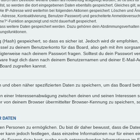
llst, so werden die dort eingegebenen Daten ebenfalls gespeichert. Gleiches gilt, 
Die IP-Adresse wird weiterhin bei folgenden Aktionen gespeichert: Löschen und Än
l-Adresse, Kontoaktivierung, Benutzer-Passwort) und gescheiterte Anmeldeversuch
ine?“-Funktion angezeigt und nicht dauerhaft gespeichert.
 dass weitere Daten gespeichert werden. Dazu gehören dein Abstimmungsverhalten
gungsfunktionen.
(Hash) gespeichert, so dass es sicher ist. Jedoch wird dir empfohlen, 
ssel zu deinem Benutzerkonto für das Board, also geh mit ihm sorgsam
htigterweise nach deinem Passwort fragen. Solltest du dein Passwort v
are fragt dich dann nach deinem Benutzernamen und deiner E-Mail-Ad
Board zugreifen kannst.
en und oben näher spezifizierten Daten zu speichern, um das Board bet
en einer Interessenabwägung zwischen deinen und seinen Interessen sow
r von deinem Browser übermittelter Browser-Kennung zu speichern, so
R DATEN
n Personen zu ermöglichen. Du bist dir daher bewusst, dass die Daten d
ber kann jedoch festlegen, dass einzelne Informationen nur für einen ei
n du Fragen dazu hast, suche nach entsprechenden Informationen im Fo