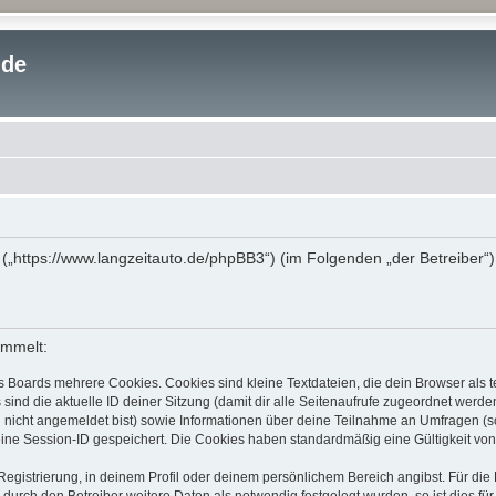
.de
“ („https://www.langzeitauto.de/phpBB3“) (im Folgenden „der Betreiber
ammelt:
s Boards mehrere Cookies. Cookies sind kleine Textdateien, die dein Browser als
 sind die aktuelle ID deiner Sitzung (damit dir alle Seitenaufrufe zugeordnet werd
u nicht angemeldet bist) sowie Informationen über deine Teilnahme an Umfragen (s
eine Session-ID gespeichert. Die Cookies haben standardmäßig eine Gültigkeit von 
Registrierung, in deinem Profil oder deinem persönlichem Bereich angibst. Für di
rch den Betreiber weitere Daten als notwendig festgelegt wurden, so ist dies für 