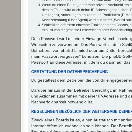
Wenn du einen Beitrag oder eine private Nachricht erste
diesen Fällen wird auch deine IP-Adresse gespeichert. 
Umfragen), Änderungen an zentralen Profildaten (E-Mai
Kennzeichnung (User Agent) wird nur in der „Wer ist onl
Schließlich erfordern einzelne Funktionen des Boards,
explizit von dir gesetzte Lesezeichen oder Benachrichti
Dein Passwort wird mit einer Einwege-Verschlüsselung 
Webseiten zu verwenden. Das Passwort ist dein Schlü
Betreibers, von phpBB Limited oder ein Dritter berec
mein Passwort vergessen“ benutzen. Die phpBB-Softw
Passwort an diese Adresse, mit dem du dann auf das 
GESTATTUNG DER DATENSPEICHERUNG
Du gestattest dem Betreiber, die von dir eingegeben
Darüber hinaus ist der Betreiber berechtigt, im Rahm
und Aktionen zusammen mit deiner IP-Adresse und de
Nachverfolgbarkeit notwendig ist.
REGELUNGEN BEZÜGLICH DER WEITERGABE DEINE
Zweck eines Boards ist es, einen Austausch mit andere
Internet öffentlich zugänglich sein können. Der Betrei
Benutzer, Administratoren etc.) zugänglich sind. Wen