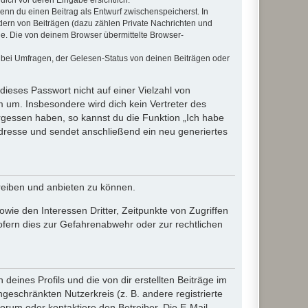
wenn du einen Beitrag als Entwurf zwischenspeicherst. In
dern von Beiträgen (dazu zählen Private Nachrichten und
e. Die von deinem Browser übermittelte Browser-
 bei Umfragen, der Gelesen-Status von deinen Beiträgen oder
dieses Passwort nicht auf einer Vielzahl von
 um. Insbesondere wird dich kein Vertreter des
ergessen haben, so kannst du die Funktion „Ich habe
resse und sendet anschließend ein neu generiertes
reiben und anbieten zu können.
ie den Interessen Dritter, Zeitpunkte von Zugriffen
fern dies zur Gefahrenabwehr oder zur rechtlichen
eines Profils und die von dir erstellten Beiträge im
ngeschränkten Nutzerkreis (z. B. andere registrierte
rum oder kontaktiere den Betreiber. Die E-Mail-