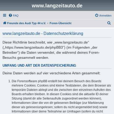
www.langzeitauto.de
FAQ
Anmelden
S
Freunde des Audi Typ 44 e.V.
Foren-Übersicht
u
www.langzeitauto.de - Datenschutzerklärung
c
h
Diese Richtlinie beschreibt, wie „www.langzeitauto.de“
(„https://www.langzeitauto.de/phpBB3“) (im Folgenden „der
e
Betreiber“) die Daten verwendet, die während deines Foren-
Besuchs gesammelt werden.
UMFANG UND ART DER DATENSPEICHERUNG
Deine Daten werden auf vier verschiedene Arten gesammelt:
Die Forensoftware phpBB erstellt bei deinem Besuch des Boards
mehrere Cookies. Cookies sind kleine Textdateien, die dein Browser als
temporäre Dateien ablegt und die zwischen den einzelnen Aufrufen des
Boards erhalten bleiben. In diesen Cookies sind die aktuelle ID deiner
Sitzung (damit dir alle Seitenaufrufe zugeordnet werden können),
Informationen über die von dir gelesenen Beiträge (zur Markierung
dieser als gelesen/ungelesen; sofern du nicht angemeldet bist) sowie
Informationen über deine Teilnahme an Umfragen (sofern du nicht