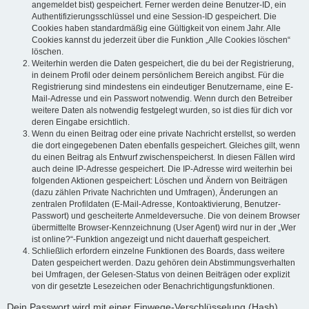
angemeldet bist) gespeichert. Ferner werden deine Benutzer-ID, ein
Authentifizierungsschlüssel und eine Session-ID gespeichert. Die
Cookies haben standardmäßig eine Gültigkeit von einem Jahr. Alle
Cookies kannst du jederzeit über die Funktion „Alle Cookies löschen“
löschen.
Weiterhin werden die Daten gespeichert, die du bei der Registrierung,
in deinem Profil oder deinem persönlichem Bereich angibst. Für die
Registrierung sind mindestens ein eindeutiger Benutzername, eine E-
Mail-Adresse und ein Passwort notwendig. Wenn durch den Betreiber
weitere Daten als notwendig festgelegt wurden, so ist dies für dich vor
deren Eingabe ersichtlich.
Wenn du einen Beitrag oder eine private Nachricht erstellst, so werden
die dort eingegebenen Daten ebenfalls gespeichert. Gleiches gilt, wenn
du einen Beitrag als Entwurf zwischenspeicherst. In diesen Fällen wird
auch deine IP-Adresse gespeichert. Die IP-Adresse wird weiterhin bei
folgenden Aktionen gespeichert: Löschen und Ändern von Beiträgen
(dazu zählen Private Nachrichten und Umfragen), Änderungen an
zentralen Profildaten (E-Mail-Adresse, Kontoaktivierung, Benutzer-
Passwort) und gescheiterte Anmeldeversuche. Die von deinem Browser
übermittelte Browser-Kennzeichnung (User Agent) wird nur in der „Wer
ist online?“-Funktion angezeigt und nicht dauerhaft gespeichert.
Schließlich erfordern einzelne Funktionen des Boards, dass weitere
Daten gespeichert werden. Dazu gehören dein Abstimmungsverhalten
bei Umfragen, der Gelesen-Status von deinen Beiträgen oder explizit
von dir gesetzte Lesezeichen oder Benachrichtigungsfunktionen.
Dein Passwort wird mit einer Einwege-Verschlüsselung (Hash)