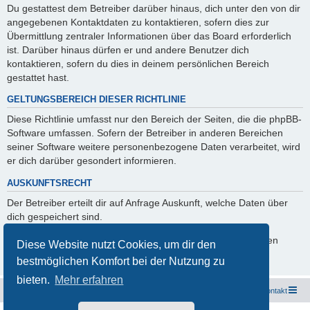
Du gestattest dem Betreiber darüber hinaus, dich unter den von dir
angegebenen Kontaktdaten zu kontaktieren, sofern dies zur
Übermittlung zentraler Informationen über das Board erforderlich
ist. Darüber hinaus dürfen er und andere Benutzer dich
kontaktieren, sofern du dies in deinem persönlichen Bereich
gestattet hast.
GELTUNGSBEREICH DIESER RICHTLINIE
Diese Richtlinie umfasst nur den Bereich der Seiten, die die phpBB-
Software umfassen. Sofern der Betreiber in anderen Bereichen
seiner Software weitere personenbezogene Daten verarbeitet, wird
er dich darüber gesondert informieren.
AUSKUNFTSRECHT
Der Betreiber erteilt dir auf Anfrage Auskunft, welche Daten über
dich gespeichert sind.
Du kannst jederzeit die Löschung bzw. Sperrung deiner Daten
Diese Website nutzt Cookies, um dir den
verlangen. Kontaktiere hierzu bitte den Betreiber.
bestmöglichen Komfort bei der Nutzung zu
bieten.
Mehr erfahren
Freunde des Audi Typ 44 e.V.
Foren-Übersicht
Kontakt