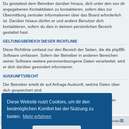
Du gestattest dem Betreiber darüber hinaus, dich unter den von dir
angegebenen Kontaktdaten zu kontaktieren, sofern dies zur
Übermittlung zentraler Informationen über das Board erforderlich
ist. Darüber hinaus dürfen er und andere Benutzer dich
kontaktieren, sofern du dies in deinem persönlichen Bereich
gestattet hast.
GELTUNGSBEREICH DIESER RICHTLINIE
Diese Richtlinie umfasst nur den Bereich der Seiten, die die phpBB-
Software umfassen. Sofern der Betreiber in anderen Bereichen
seiner Software weitere personenbezogene Daten verarbeitet, wird
er dich darüber gesondert informieren.
AUSKUNFTSRECHT
Der Betreiber erteilt dir auf Anfrage Auskunft, welche Daten über
dich gespeichert sind.
Du kannst jederzeit die Löschung bzw. Sperrung deiner Daten
Diese Website nutzt Cookies, um dir den
verlangen. Kontaktiere hierzu bitte den Betreiber.
bestmöglichen Komfort bei der Nutzung zu
bieten.
Mehr erfahren
Freunde des Audi Typ 44 e.V.
Foren-Übersicht
Kontakt