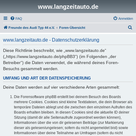
www.langzeitauto.de
FAQ
Anmelden
S
Freunde des Audi Typ 44 e.V.
Foren-Übersicht
u
www.langzeitauto.de - Datenschutzerklärung
c
h
Diese Richtlinie beschreibt, wie „www.langzeitauto.de“
(„https://www.langzeitauto.de/phpBB3“) (im Folgenden „der
e
Betreiber“) die Daten verwendet, die während deines Foren-
Besuchs gesammelt werden.
UMFANG UND ART DER DATENSPEICHERUNG
Deine Daten werden auf vier verschiedene Arten gesammelt:
Die Forensoftware phpBB erstellt bei deinem Besuch des Boards
mehrere Cookies. Cookies sind kleine Textdateien, die dein Browser als
temporäre Dateien ablegt und die zwischen den einzelnen Aufrufen des
Boards erhalten bleiben. In diesen Cookies sind die aktuelle ID deiner
Sitzung (damit dir alle Seitenaufrufe zugeordnet werden können),
Informationen über die von dir gelesenen Beiträge (zur Markierung
dieser als gelesen/ungelesen; sofern du nicht angemeldet bist) sowie
Informationen über deine Teilnahme an Umfragen (sofern du nicht