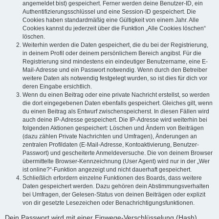
angemeldet bist) gespeichert. Ferner werden deine Benutzer-ID, ein
Authentifizierungsschlüssel und eine Session-ID gespeichert. Die
Cookies haben standardmäßig eine Gültigkeit von einem Jahr. Alle
Cookies kannst du jederzeit über die Funktion „Alle Cookies löschen“
löschen.
Weiterhin werden die Daten gespeichert, die du bei der Registrierung,
in deinem Profil oder deinem persönlichem Bereich angibst. Für die
Registrierung sind mindestens ein eindeutiger Benutzername, eine E-
Mail-Adresse und ein Passwort notwendig. Wenn durch den Betreiber
weitere Daten als notwendig festgelegt wurden, so ist dies für dich vor
deren Eingabe ersichtlich.
Wenn du einen Beitrag oder eine private Nachricht erstellst, so werden
die dort eingegebenen Daten ebenfalls gespeichert. Gleiches gilt, wenn
du einen Beitrag als Entwurf zwischenspeicherst. In diesen Fällen wird
auch deine IP-Adresse gespeichert. Die IP-Adresse wird weiterhin bei
folgenden Aktionen gespeichert: Löschen und Ändern von Beiträgen
(dazu zählen Private Nachrichten und Umfragen), Änderungen an
zentralen Profildaten (E-Mail-Adresse, Kontoaktivierung, Benutzer-
Passwort) und gescheiterte Anmeldeversuche. Die von deinem Browser
übermittelte Browser-Kennzeichnung (User Agent) wird nur in der „Wer
ist online?“-Funktion angezeigt und nicht dauerhaft gespeichert.
Schließlich erfordern einzelne Funktionen des Boards, dass weitere
Daten gespeichert werden. Dazu gehören dein Abstimmungsverhalten
bei Umfragen, der Gelesen-Status von deinen Beiträgen oder explizit
von dir gesetzte Lesezeichen oder Benachrichtigungsfunktionen.
Dein Passwort wird mit einer Einwege-Verschlüsselung (Hash)