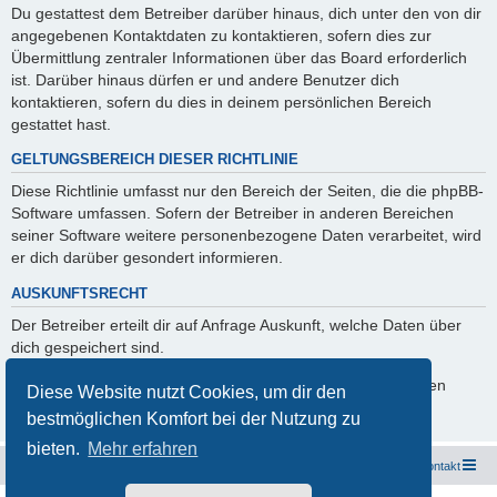
Du gestattest dem Betreiber darüber hinaus, dich unter den von dir
angegebenen Kontaktdaten zu kontaktieren, sofern dies zur
Übermittlung zentraler Informationen über das Board erforderlich
ist. Darüber hinaus dürfen er und andere Benutzer dich
kontaktieren, sofern du dies in deinem persönlichen Bereich
gestattet hast.
GELTUNGSBEREICH DIESER RICHTLINIE
Diese Richtlinie umfasst nur den Bereich der Seiten, die die phpBB-
Software umfassen. Sofern der Betreiber in anderen Bereichen
seiner Software weitere personenbezogene Daten verarbeitet, wird
er dich darüber gesondert informieren.
AUSKUNFTSRECHT
Der Betreiber erteilt dir auf Anfrage Auskunft, welche Daten über
dich gespeichert sind.
Du kannst jederzeit die Löschung bzw. Sperrung deiner Daten
Diese Website nutzt Cookies, um dir den
verlangen. Kontaktiere hierzu bitte den Betreiber.
bestmöglichen Komfort bei der Nutzung zu
bieten.
Mehr erfahren
Freunde des Audi Typ 44 e.V.
Foren-Übersicht
Kontakt