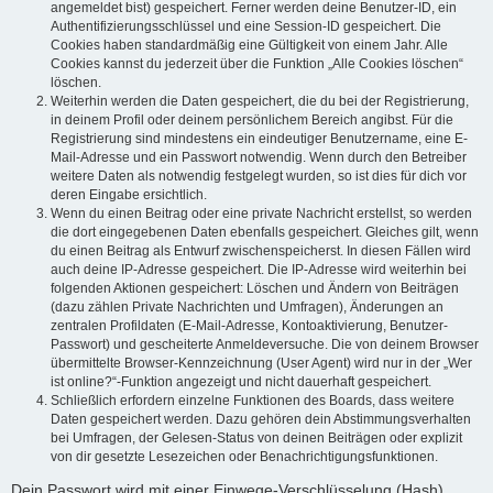
angemeldet bist) gespeichert. Ferner werden deine Benutzer-ID, ein
Authentifizierungsschlüssel und eine Session-ID gespeichert. Die
Cookies haben standardmäßig eine Gültigkeit von einem Jahr. Alle
Cookies kannst du jederzeit über die Funktion „Alle Cookies löschen“
löschen.
Weiterhin werden die Daten gespeichert, die du bei der Registrierung,
in deinem Profil oder deinem persönlichem Bereich angibst. Für die
Registrierung sind mindestens ein eindeutiger Benutzername, eine E-
Mail-Adresse und ein Passwort notwendig. Wenn durch den Betreiber
weitere Daten als notwendig festgelegt wurden, so ist dies für dich vor
deren Eingabe ersichtlich.
Wenn du einen Beitrag oder eine private Nachricht erstellst, so werden
die dort eingegebenen Daten ebenfalls gespeichert. Gleiches gilt, wenn
du einen Beitrag als Entwurf zwischenspeicherst. In diesen Fällen wird
auch deine IP-Adresse gespeichert. Die IP-Adresse wird weiterhin bei
folgenden Aktionen gespeichert: Löschen und Ändern von Beiträgen
(dazu zählen Private Nachrichten und Umfragen), Änderungen an
zentralen Profildaten (E-Mail-Adresse, Kontoaktivierung, Benutzer-
Passwort) und gescheiterte Anmeldeversuche. Die von deinem Browser
übermittelte Browser-Kennzeichnung (User Agent) wird nur in der „Wer
ist online?“-Funktion angezeigt und nicht dauerhaft gespeichert.
Schließlich erfordern einzelne Funktionen des Boards, dass weitere
Daten gespeichert werden. Dazu gehören dein Abstimmungsverhalten
bei Umfragen, der Gelesen-Status von deinen Beiträgen oder explizit
von dir gesetzte Lesezeichen oder Benachrichtigungsfunktionen.
Dein Passwort wird mit einer Einwege-Verschlüsselung (Hash)