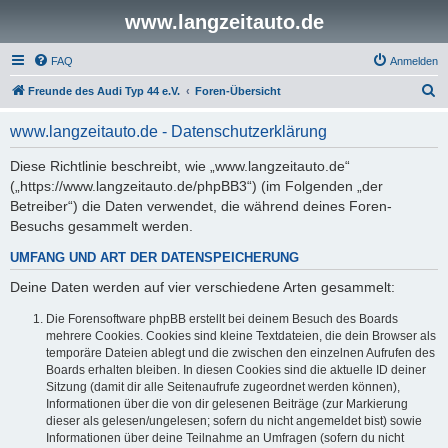
www.langzeitauto.de
FAQ
Anmelden
S
Freunde des Audi Typ 44 e.V.
Foren-Übersicht
u
www.langzeitauto.de - Datenschutzerklärung
c
h
Diese Richtlinie beschreibt, wie „www.langzeitauto.de“
(„https://www.langzeitauto.de/phpBB3“) (im Folgenden „der
e
Betreiber“) die Daten verwendet, die während deines Foren-
Besuchs gesammelt werden.
UMFANG UND ART DER DATENSPEICHERUNG
Deine Daten werden auf vier verschiedene Arten gesammelt:
Die Forensoftware phpBB erstellt bei deinem Besuch des Boards
mehrere Cookies. Cookies sind kleine Textdateien, die dein Browser als
temporäre Dateien ablegt und die zwischen den einzelnen Aufrufen des
Boards erhalten bleiben. In diesen Cookies sind die aktuelle ID deiner
Sitzung (damit dir alle Seitenaufrufe zugeordnet werden können),
Informationen über die von dir gelesenen Beiträge (zur Markierung
dieser als gelesen/ungelesen; sofern du nicht angemeldet bist) sowie
Informationen über deine Teilnahme an Umfragen (sofern du nicht