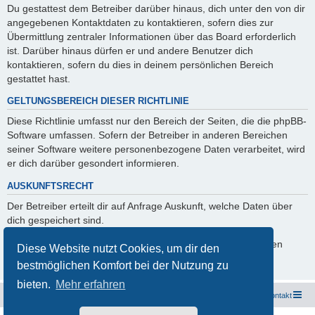
Du gestattest dem Betreiber darüber hinaus, dich unter den von dir
angegebenen Kontaktdaten zu kontaktieren, sofern dies zur
Übermittlung zentraler Informationen über das Board erforderlich
ist. Darüber hinaus dürfen er und andere Benutzer dich
kontaktieren, sofern du dies in deinem persönlichen Bereich
gestattet hast.
GELTUNGSBEREICH DIESER RICHTLINIE
Diese Richtlinie umfasst nur den Bereich der Seiten, die die phpBB-
Software umfassen. Sofern der Betreiber in anderen Bereichen
seiner Software weitere personenbezogene Daten verarbeitet, wird
er dich darüber gesondert informieren.
AUSKUNFTSRECHT
Der Betreiber erteilt dir auf Anfrage Auskunft, welche Daten über
dich gespeichert sind.
Du kannst jederzeit die Löschung bzw. Sperrung deiner Daten
Diese Website nutzt Cookies, um dir den
verlangen. Kontaktiere hierzu bitte den Betreiber.
bestmöglichen Komfort bei der Nutzung zu
bieten.
Mehr erfahren
Freunde des Audi Typ 44 e.V.
Foren-Übersicht
Kontakt