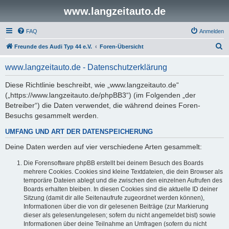
www.langzeitauto.de
FAQ
Anmelden
S
Freunde des Audi Typ 44 e.V.
Foren-Übersicht
u
www.langzeitauto.de - Datenschutzerklärung
c
h
Diese Richtlinie beschreibt, wie „www.langzeitauto.de“
(„https://www.langzeitauto.de/phpBB3“) (im Folgenden „der
e
Betreiber“) die Daten verwendet, die während deines Foren-
Besuchs gesammelt werden.
UMFANG UND ART DER DATENSPEICHERUNG
Deine Daten werden auf vier verschiedene Arten gesammelt:
Die Forensoftware phpBB erstellt bei deinem Besuch des Boards
mehrere Cookies. Cookies sind kleine Textdateien, die dein Browser als
temporäre Dateien ablegt und die zwischen den einzelnen Aufrufen des
Boards erhalten bleiben. In diesen Cookies sind die aktuelle ID deiner
Sitzung (damit dir alle Seitenaufrufe zugeordnet werden können),
Informationen über die von dir gelesenen Beiträge (zur Markierung
dieser als gelesen/ungelesen; sofern du nicht angemeldet bist) sowie
Informationen über deine Teilnahme an Umfragen (sofern du nicht