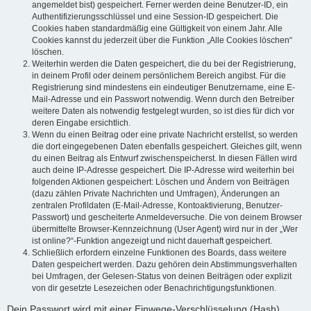
angemeldet bist) gespeichert. Ferner werden deine Benutzer-ID, ein
Authentifizierungsschlüssel und eine Session-ID gespeichert. Die
Cookies haben standardmäßig eine Gültigkeit von einem Jahr. Alle
Cookies kannst du jederzeit über die Funktion „Alle Cookies löschen“
löschen.
Weiterhin werden die Daten gespeichert, die du bei der Registrierung,
in deinem Profil oder deinem persönlichem Bereich angibst. Für die
Registrierung sind mindestens ein eindeutiger Benutzername, eine E-
Mail-Adresse und ein Passwort notwendig. Wenn durch den Betreiber
weitere Daten als notwendig festgelegt wurden, so ist dies für dich vor
deren Eingabe ersichtlich.
Wenn du einen Beitrag oder eine private Nachricht erstellst, so werden
die dort eingegebenen Daten ebenfalls gespeichert. Gleiches gilt, wenn
du einen Beitrag als Entwurf zwischenspeicherst. In diesen Fällen wird
auch deine IP-Adresse gespeichert. Die IP-Adresse wird weiterhin bei
folgenden Aktionen gespeichert: Löschen und Ändern von Beiträgen
(dazu zählen Private Nachrichten und Umfragen), Änderungen an
zentralen Profildaten (E-Mail-Adresse, Kontoaktivierung, Benutzer-
Passwort) und gescheiterte Anmeldeversuche. Die von deinem Browser
übermittelte Browser-Kennzeichnung (User Agent) wird nur in der „Wer
ist online?“-Funktion angezeigt und nicht dauerhaft gespeichert.
Schließlich erfordern einzelne Funktionen des Boards, dass weitere
Daten gespeichert werden. Dazu gehören dein Abstimmungsverhalten
bei Umfragen, der Gelesen-Status von deinen Beiträgen oder explizit
von dir gesetzte Lesezeichen oder Benachrichtigungsfunktionen.
Dein Passwort wird mit einer Einwege-Verschlüsselung (Hash)