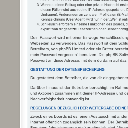
Wenn du einen Beitrag oder eine private Nachricht erste
diesen Fällen wird auch deine IP-Adresse gespeichert. 
Umfragen), Änderungen an zentralen Profildaten (E-Mai
Kennzeichnung (User Agent) wird nur in der „Wer ist onl
Schließlich erfordern einzelne Funktionen des Boards,
explizit von dir gesetzte Lesezeichen oder Benachrichti
Dein Passwort wird mit einer Einwege-Verschlüsselung 
Webseiten zu verwenden. Das Passwort ist dein Schlü
Betreibers, von phpBB Limited oder ein Dritter berec
mein Passwort vergessen“ benutzen. Die phpBB-Softw
Passwort an diese Adresse, mit dem du dann auf das 
GESTATTUNG DER DATENSPEICHERUNG
Du gestattest dem Betreiber, die von dir eingegeben
Darüber hinaus ist der Betreiber berechtigt, im Rahm
und Aktionen zusammen mit deiner IP-Adresse und de
Nachverfolgbarkeit notwendig ist.
REGELUNGEN BEZÜGLICH DER WEITERGABE DEINE
Zweck eines Boards ist es, einen Austausch mit andere
Internet öffentlich zugänglich sein können. Der Betrei
Benutzer, Administratoren etc.) zugänglich sind. Wen