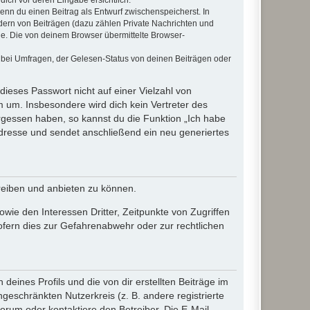
wenn du einen Beitrag als Entwurf zwischenspeicherst. In
dern von Beiträgen (dazu zählen Private Nachrichten und
e. Die von deinem Browser übermittelte Browser-
 bei Umfragen, der Gelesen-Status von deinen Beiträgen oder
dieses Passwort nicht auf einer Vielzahl von
 um. Insbesondere wird dich kein Vertreter des
ergessen haben, so kannst du die Funktion „Ich habe
resse und sendet anschließend ein neu generiertes
reiben und anbieten zu können.
ie den Interessen Dritter, Zeitpunkte von Zugriffen
fern dies zur Gefahrenabwehr oder zur rechtlichen
eines Profils und die von dir erstellten Beiträge im
ngeschränkten Nutzerkreis (z. B. andere registrierte
rum oder kontaktiere den Betreiber. Die E-Mail-