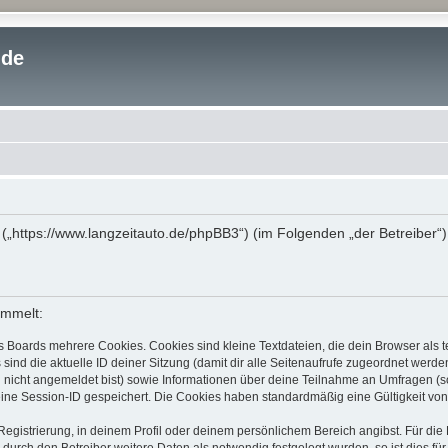
.de
“ („https://www.langzeitauto.de/phpBB3“) (im Folgenden „der Betreiber
ammelt:
s Boards mehrere Cookies. Cookies sind kleine Textdateien, die dein Browser als
 sind die aktuelle ID deiner Sitzung (damit dir alle Seitenaufrufe zugeordnet werd
u nicht angemeldet bist) sowie Informationen über deine Teilnahme an Umfragen (s
eine Session-ID gespeichert. Die Cookies haben standardmäßig eine Gültigkeit von 
Registrierung, in deinem Profil oder deinem persönlichem Bereich angibst. Für di
rch den Betreiber weitere Daten als notwendig festgelegt wurden, so ist dies für 