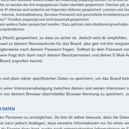
llst, so werden die dort eingegebenen Daten ebenfalls gespeichert. Gleiches gilt, 
Die IP-Adresse wird weiterhin bei folgenden Aktionen gespeichert: Löschen und Än
l-Adresse, Kontoaktivierung, Benutzer-Passwort) und gescheiterte Anmeldeversuch
ine?“-Funktion angezeigt und nicht dauerhaft gespeichert.
 dass weitere Daten gespeichert werden. Dazu gehören dein Abstimmungsverhalten
gungsfunktionen.
(Hash) gespeichert, so dass es sicher ist. Jedoch wird dir empfohlen, 
ssel zu deinem Benutzerkonto für das Board, also geh mit ihm sorgsam
htigterweise nach deinem Passwort fragen. Solltest du dein Passwort v
are fragt dich dann nach deinem Benutzernamen und deiner E-Mail-Ad
Board zugreifen kannst.
en und oben näher spezifizierten Daten zu speichern, um das Board bet
en einer Interessenabwägung zwischen deinen und seinen Interessen sow
r von deinem Browser übermittelter Browser-Kennung zu speichern, so
R DATEN
n Personen zu ermöglichen. Du bist dir daher bewusst, dass die Daten d
ber kann jedoch festlegen, dass einzelne Informationen nur für einen ei
n du Fragen dazu hast, suche nach entsprechenden Informationen im Fo