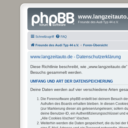
www.langzeitauto
Freunde des Audi Typ 44 e.V.
Schnellzugriff
FAQ
Freunde des Audi Typ 44 e.V.
Foren-Übersicht
www.langzeitauto.de - Datenschutzerklärung
Diese Richtlinie beschreibt, wie „www.langzeitauto.de
Besuchs gesammelt werden.
UMFANG UND ART DER DATENSPEICHERUNG
Deine Daten werden auf vier verschiedene Arten ges
Die Forensoftware phpBB erstellt bei deinem Besuch de
Aufrufen des Boards erhalten bleiben. In diesen Cookies
(zur Markierung dieser als gelesen/ungelesen; sofern d
deine Benutzer-ID, ein Authentifizierungsschlüssel und 
„Alle Cookies löschen“ löschen.
Weiterhin werden die Daten gespeichert, die du bei der 
eine E-Mail-Adresse und ein Passwort notwendig. Wenn du