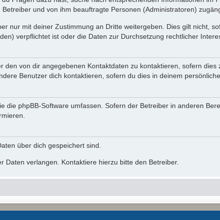
n Betreiber und von ihm beauftragte Personen (Administratoren) zugäng
r nur mit deiner Zustimmung an Dritte weitergeben. Dies gilt nicht, s
n) verpflichtet ist oder die Daten zur Durchsetzung rechtlicher Interes
er den von dir angegebenen Kontaktdaten zu kontaktieren, sofern dies 
andere Benutzer dich kontaktieren, sofern du dies in deinem persönliche
, die die phpBB-Software umfassen. Sofern der Betreiber in anderen Be
ormieren.
 Daten über dich gespeichert sind.
 Daten verlangen. Kontaktiere hierzu bitte den Betreiber.
Powered by
phpBB
® Forum Software © phpBB Limited